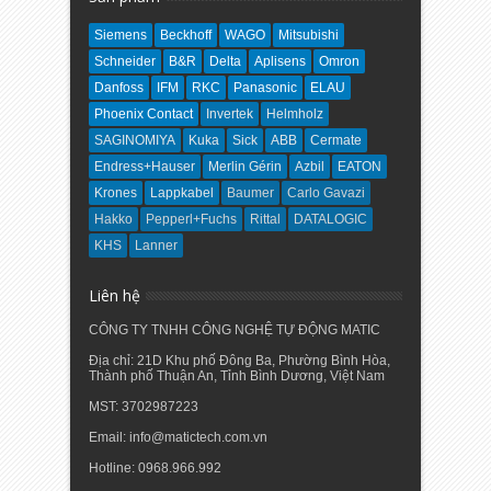
Siemens
Beckhoff
WAGO
Mitsubishi
Schneider
B&R
Delta
Aplisens
Omron
Danfoss
IFM
RKC
Panasonic
ELAU
Phoenix Contact
Invertek
Helmholz
SAGINOMIYA
Kuka
Sick
ABB
Cermate
Endress+Hauser
Merlin Gérin
Azbil
EATON
Krones
Lappkabel
Baumer
Carlo Gavazi
Hakko
Pepperl+Fuchs
Rittal
DATALOGIC
KHS
Lanner
Liên hệ
CÔNG TY TNHH CÔNG NGHỆ TỰ ĐỘNG MATIC
Địa chỉ: 21D Khu phố Đông Ba, Phường Bình Hòa,
Thành phố Thuận An, Tỉnh Bình Dương, Việt Nam
MST: 3702987223
Email: info@matictech.com.vn
Hotline: 0968.966.992