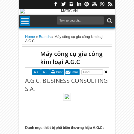
Home
»
Brands
»
Máy công cụ gia công kim loại
A.G.C
Máy công cụ gia công
kim loại A.G.C
A
+
A
-
Print
Email
A.G.C. BUSINESS CONSULTING
S.A.
Danh mục thiết bị phổ biến thương hiệu A.G.C: