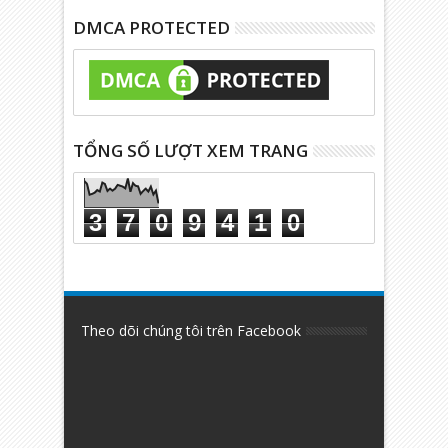
DMCA PROTECTED
TỔNG SỐ LƯỢT XEM TRANG
3
7
0
9
4
1
0
Theo dõi chúng tôi trên Facebook