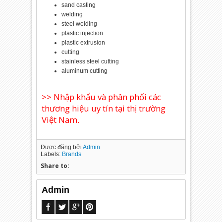
sand casting
welding
steel welding
plastic injection
plastic extrusion
cutting
stainless steel cutting
aluminum cutting
>> Nhập khẩu và phân phối các
thương hiệu uy tín tại thị trường
Việt Nam.
Được đăng bởi
Admin
Labels:
Brands
Share to:
Admin