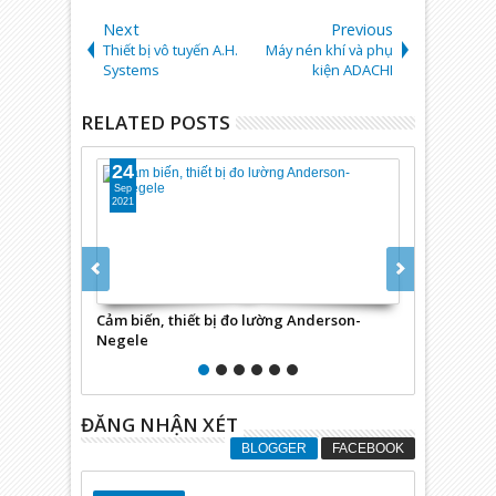
Next
Previous
Thiết bị vô tuyến A.H.
Máy nén khí và phụ
Systems
kiện ADACHI
RELATED POSTS
24
24
Sep
Sep
2021
2021
Cảm biến, thiết bị đo lường Anderson-
Thiết bị An
Negele
ĐĂNG NHẬN XÉT
BLOGGER
FACEBOOK