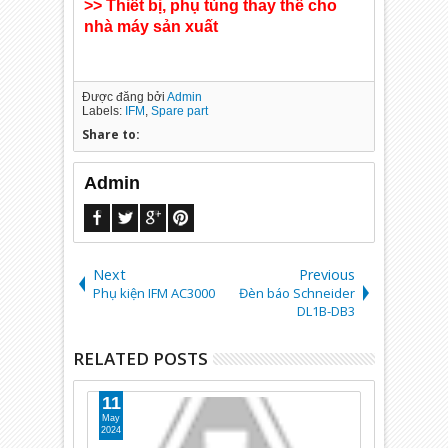
>> Thiết bị, phụ tùng thay thế cho
nhà máy sản xuất
Được đăng bởi
Admin
Labels:
IFM
,
Spare part
Share to:
Admin
Next
Previous
Phụ kiện IFM AC3000
Đèn báo Schneider
DL1­B-DB3
RELATED POSTS
11
11
May
May
2024
2024