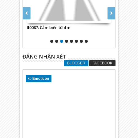
II0087: Cảm biến từ ifm
AC2452: Mô-đ
ĐĂNG NHẬN XÉT
BLOGGER
FACEBOOK
Emoticon