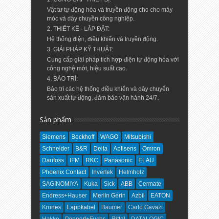
Vật tư tự động hóa và truyền động cho cho máy
móc và dây chuyền công nghiệp.
2. THIẾT KẾ - LẮP ĐẶT:
Hệ thống điện, điều khiển và truyền động.
3. GIẢI PHÁP KỸ THUẬT:
Cung cấp giải pháp tích hợp điện tự động hóa với
công nghệ mới, hiệu suất cao.
4. BẢO TRÌ:
Bảo trì các hệ thống điều khiển và dây chuyển
sản xuất tự động, đảm bảo vận hành 24/7.
Sản phẩm
Siemens
Beckhoff
WAGO
Mitsubishi
Schneider
B&R
Delta
Aplisens
Omron
Danfoss
IFM
RKC
Panasonic
ELAU
Phoenix Contact
Invertek
Helmholz
SAGINOMIYA
Kuka
Sick
ABB
Cermate
Endress+Hauser
Merlin Gérin
Azbil
EATON
Krones
Lappkabel
Baumer
Carlo Gavazi