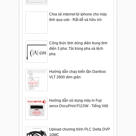
Chia sẻ internet từ iphone cho máy
tính qua usb - Rất dễ và hữu ích
Công thức tính dòng điện trung tính
điện 3 pha: Tải trùng pha và lệch
pha
Hướng dẫn chạy biến tần Danfoss
VLT 2800 đơn giản
Hướng dẫn sử dụng máy in Fuji
xerox DocuPrint P115W - Tiếng Việt
Upload chương trình PLC Delta DVP
10MC