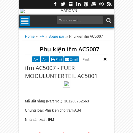
Home
»
IFM
»
Spare part
»
Phụ kiện ifm AC5007
Phụ kiện ifm AC5007
A
+
A
-
Print
Email
ifm AC5007 - FUER
MODULUNTERTEIL AC5001
Mã đặt hàng (Part No.,): 301268752563
Chủng loại: Phụ kiện cho trạm AS-I
Nhà sản xuất: IFM