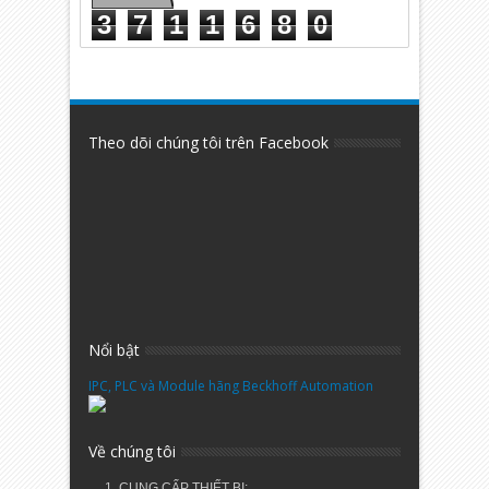
3
7
1
1
6
8
0
Theo dõi chúng tôi trên Facebook
Nổi bật
IPC, PLC và Module hãng Beckhoff Automation
Về chúng tôi
1. CUNG CẤP THIẾT BỊ: