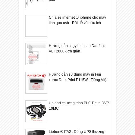
Chia sẻ internet từ iphone cho máy
tính qua usb - Rất dễ và hữu ích
Hướng dẫn chạy biến tần Danfoss
VLT 2800 đơn giản
Hướng dẫn sử dụng máy in Fuji
xerox DocuPrint P115W - Tiếng Việt
Upload chương trình PLC Delta DVP
10MC
Liebert® ITA2 : Dòng UPS thương