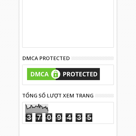
DMCA PROTECTED
TỔNG SỐ LƯỢT XEM TRANG
3
7
0
9
4
3
5