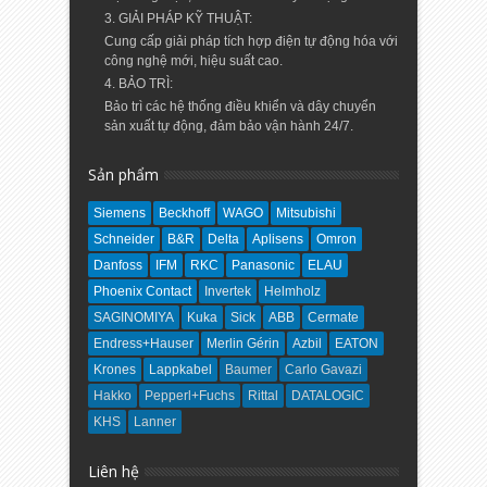
3. GIẢI PHÁP KỸ THUẬT:
Cung cấp giải pháp tích hợp điện tự động hóa với
công nghệ mới, hiệu suất cao.
4. BẢO TRÌ:
Bảo trì các hệ thống điều khiển và dây chuyển
sản xuất tự động, đảm bảo vận hành 24/7.
Sản phẩm
Siemens
Beckhoff
WAGO
Mitsubishi
Schneider
B&R
Delta
Aplisens
Omron
Danfoss
IFM
RKC
Panasonic
ELAU
Phoenix Contact
Invertek
Helmholz
SAGINOMIYA
Kuka
Sick
ABB
Cermate
Endress+Hauser
Merlin Gérin
Azbil
EATON
Krones
Lappkabel
Baumer
Carlo Gavazi
Hakko
Pepperl+Fuchs
Rittal
DATALOGIC
KHS
Lanner
Liên hệ