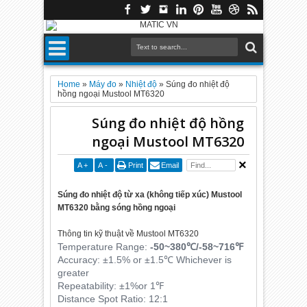
Home
»
Máy đo
»
Nhiệt độ
»
Súng đo nhiệt độ
hồng ngoại Mustool MT6320
Súng đo nhiệt độ hồng
ngoại Mustool MT6320
A
+
A
-
Print
Email
Súng đo nhiệt độ từ xa (không tiếp xúc) Mustool
MT6320 bằng sóng hồng ngoại
Thông tin kỹ thuật về Mustool MT6320
Temperature Range:
-50~380℃/-58~716℉
Accuracy: ±1.5% or ±1.5℃ Whichever is
greater
Repeatability: ±1%or 1℉
Distance Spot Ratio: 12:1