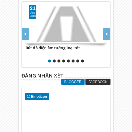
21
21
Aug
Mar
2018
2017
Bút dò điện âm tường loại tốt
Bút đo PH điện tử 
ĐĂNG NHẬN XÉT
BLOGGER
FACEBOOK
Emoticon