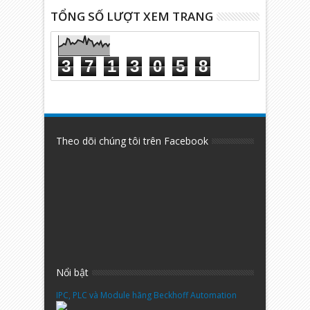
TỔNG SỐ LƯỢT XEM TRANG
3
7
1
3
0
5
8
Theo dõi chúng tôi trên Facebook
Nổi bật
IPC, PLC và Module hãng Beckhoff Automation