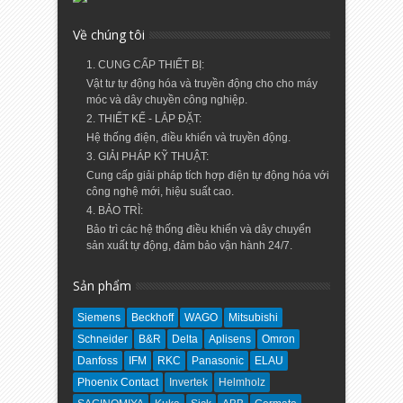
Về chúng tôi
1. CUNG CẤP THIẾT BỊ:
Vật tư tự động hóa và truyền động cho cho máy
móc và dây chuyền công nghiệp.
2. THIẾT KẾ - LẮP ĐẶT:
Hệ thống điện, điều khiển và truyền động.
3. GIẢI PHÁP KỸ THUẬT:
Cung cấp giải pháp tích hợp điện tự động hóa với
công nghệ mới, hiệu suất cao.
4. BẢO TRÌ:
Bảo trì các hệ thống điều khiển và dây chuyển
sản xuất tự động, đảm bảo vận hành 24/7.
Sản phẩm
Siemens
Beckhoff
WAGO
Mitsubishi
Schneider
B&R
Delta
Aplisens
Omron
Danfoss
IFM
RKC
Panasonic
ELAU
Phoenix Contact
Invertek
Helmholz