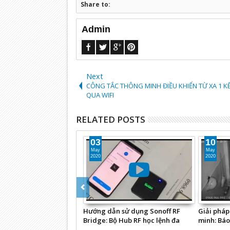
Share to:
Admin
Next
CÔNG TẮC THÔNG MINH ĐIỀU KHIỂN TỪ XA 1 K
QUA WIFI
RELATED POSTS
03
10
May
May
2020
2020
Hướng dẫn sử dụng Sonoff RF
Giải pháp
Bridge: Bộ Hub RF học lệnh đa
minh: Báo
năng
điện thoạ