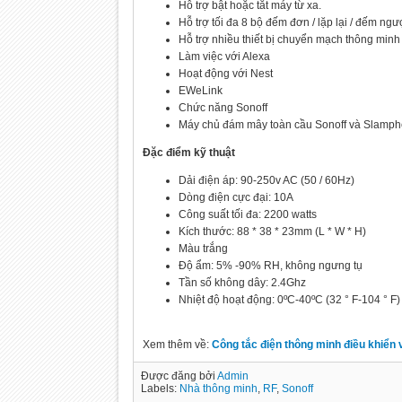
Hỗ trợ bật hoặc tắt máy từ xa.
Hỗ trợ tối đa 8 bộ đếm đơn / lặp lại / đếm ngư
Hỗ trợ nhiều thiết bị chuyển mạch thông minh
Làm việc với Alexa
Hoạt động với Nest
EWeLink
Chức năng Sonoff
Máy chủ đám mây toàn cầu Sonoff và Slamph
Đặc điểm kỹ thuật
Dải điện áp: 90-250v AC (50 / 60Hz)
Dòng điện cực đại: 10A
Công suất tối đa: 2200 watts
Kích thước: 88 * 38 * 23mm (L * W * H)
Màu trắng
Độ ẩm: 5% -90% RH, không ngưng tụ
Tần số không dây: 2.4Ghz
Nhiệt độ hoạt động: 0ºC-40ºC (32 ° F-104 ° F)
Xem thêm về:
Công tắc điện thông minh điều khiển
Được đăng bởi
Admin
Labels:
Nhà thông minh
,
RF
,
Sonoff