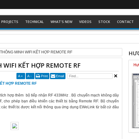
PROJECTS
TECHNICAL
WHAT'S NEW
VIDEOS
STOCK
CONTACT
ckhoff dòng Eco
HƯỚ
THÔNG MINH WIFI KẾT HỢP REMOTE RF
WIFI KẾT HỢP REMOTE RF
A
+
A
-
Print
Email
 KẾT HỢP REMOTE RF
 tích hợp thêm bộ tiếp nhận RF 433MHz . Bộ chuyển mạch không dây
F, cho phép bạn điều khiển các thiết bị bằng Remote RF. Bộ chuyển
t các thiết bị được kết nối thông qua ứng dụng EWeLink từ bất cứ đâu