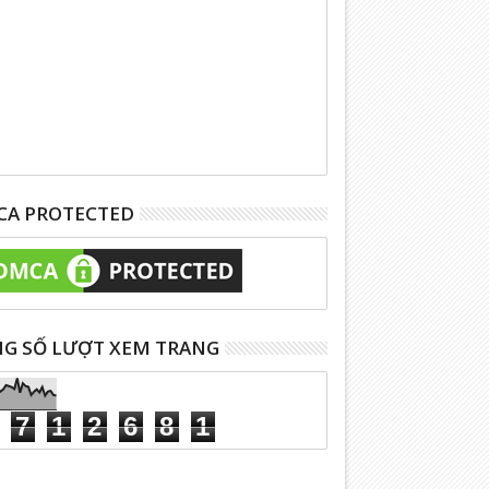
A PROTECTED
G SỐ LƯỢT XEM TRANG
7
1
2
6
8
1