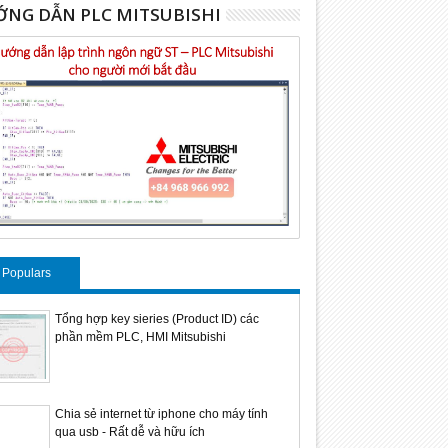
NG DẪN PLC MITSUBISHI
Populars
Tổng hợp key sieries (Product ID) các
phần mềm PLC, HMI Mitsubishi
Chia sẻ internet từ iphone cho máy tính
qua usb - Rất dễ và hữu ích