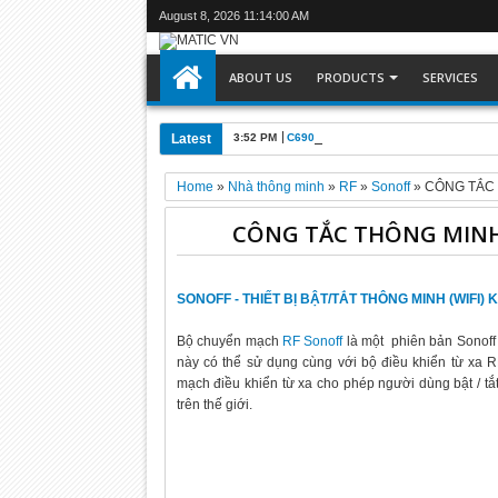
August 8, 2026
11:14:00 AM
ABOUT US
PRODUCTS
SERVICES
Latest
3:52 PM
C6905-0010 : Máy tính công nghiệp Be
Home
»
Nhà thông minh
»
RF
»
Sonoff
»
CÔNG TẮC 
CÔNG TẮC THÔNG MINH 
SONOFF - THIẾT BỊ BẬT/TẮT THÔNG MINH (WIFI)
Bộ chuyển mạch
RF Sonoff
là một phiên bản Sonoff
này có thể sử dụng cùng với bộ điều khiển từ xa R
mạch điều khiển từ xa cho phép người dùng bật / tắ
trên thế giới.