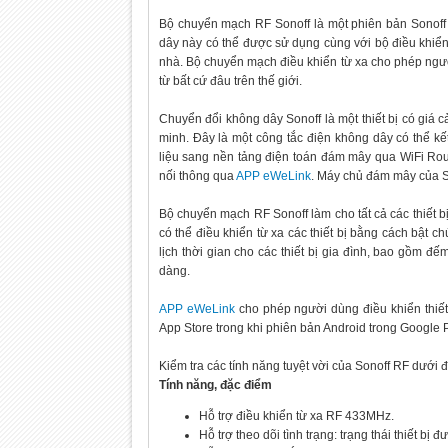
Bộ chuyển mạch RF Sonoff là một phiên bản Sonof
dây này có thể được sử dụng cùng với bộ điều khiển 
nhà. Bộ chuyển mạch điều khiển từ xa cho phép người
từ bất cứ đâu trên thế giới.
Chuyển đổi không dây Sonoff là một thiết bị có giá
minh. Đây là một công tắc điện không dây có thể kết
liệu sang nền tảng điện toán đám mây qua WiFi Route
nối thông qua
APP eWeLink
. Máy chủ đám mây của S
Bộ chuyển mạch RF Sonoff làm cho tất cả các thiết b
có thể điều khiển từ xa các thiết bị bằng cách bật c
lịch thời gian cho các thiết bị gia đình, bao gồm đế
dàng.
APP eWeLink
cho phép người dùng điều khiển thiết
App Store trong khi phiên bản Android trong Google P
Kiểm tra các tính năng tuyệt vời của Sonoff RF dưới đ
Tính năng, đặc điểm
Hỗ trợ điều khiển từ xa RF 433MHz.
Hỗ trợ theo dõi tình trạng: trạng thái thiết bị