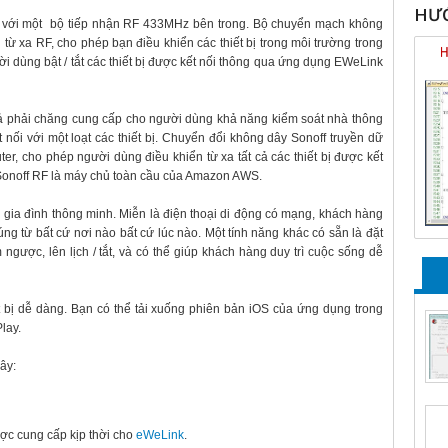
HƯỚ
f với một bộ tiếp nhận RF 433MHz bên trong. Bộ chuyển mạch không
từ xa RF, cho phép bạn điều khiển các thiết bị trong môi trường trong
 dùng bật / tắt các thiết bị được kết nối thông qua ứng dụng EWeLink
 cả phải chăng cung cấp cho người dùng khả năng kiểm soát nhà thông
 nối với một loạt các thiết bị. Chuyển đổi không dây Sonoff truyền dữ
r, cho phép người dùng điều khiển từ xa tất cả các thiết bị được kết
onoff RF là máy chủ toàn cầu của Amazon AWS.
ị gia đình thông minh. Miễn là điện thoại di động có mạng, khách hàng
húng từ bất cứ nơi nào bất cứ lúc nào. Một tính năng khác có sẵn là đặt
m ngược, lên lịch / tắt, và có thể giúp khách hàng duy trì cuộc sống dễ
 bị dễ dàng. Bạn có thể tải xuống phiên bản iOS của ứng dụng trong
lay.
ây:
 được cung cấp kịp thời cho
eWeLink
.