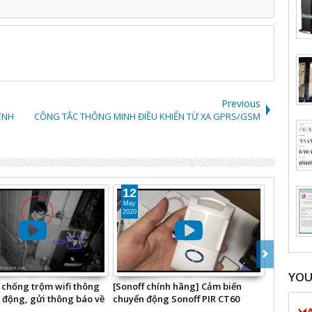
Previous
ÊNH
CÔNG TẮC THÔNG MINH ĐIỀU KHIỂN TỪ XA GPRS/GSM
12
29
May
Feb
2020
2020
YO
 chống trộm wifi thông
[Sonoff chính hãng] Cảm biến
[Sonoff c
 động, gửi thông báo về
chuyển động Sonoff PIR CT60
4 kênh, c
i