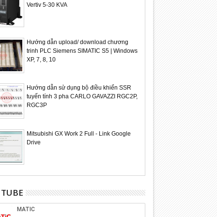
Vertiv 5-30 KVA
Hướng dẫn upload/ download chương
trinh PLC Siemens SIMATIC S5 | Windows
XP, 7, 8, 10
Hướng dẫn sử dụng bộ điều khiển SSR
tuyến tính 3 pha CARLO GAVAZZI RGC2P,
RGC3P
29
28
Mitsubishi GX Work 2 Full - Link Google
Feb
Feb
Drive
2020
2020
UTUBE
hính hãng] Công tắc Wifi
[Sonoff chính hãng] Bộ điều khiển
[Sonoff c
ó remote Sonoff 4CH Pro
từ xa 8 phím cho các thiết bị thông
4CH Pro R
minh Sonoff RM433