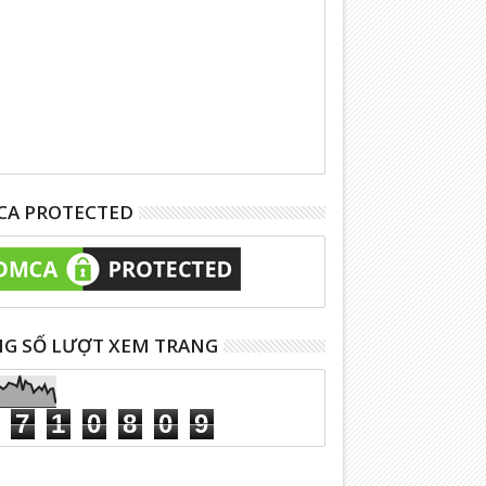
A PROTECTED
G SỐ LƯỢT XEM TRANG
7
1
0
8
0
9