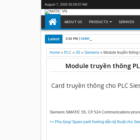
August 7, 2026
05:59:58 AM
ABOUT US
PRODUCTS
SERVICES
Latest
3:52 PM
C6905-0010 : Máy tính công nghiệp Be
Home
»
PLC
»
S5
»
Siemens
»
Module truyền thôn
Module truyền thông PLC
Card truyền thông cho PLC Sie
Siemens SIMATIC S5, CP 524 Communications proc
>> Phụ tùng/ Spare part/ Hướng dẫn kỹ thuật cho S