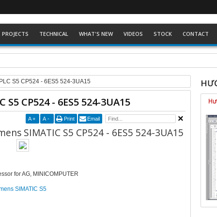
PROJECTS
TECHNICAL
WHAT'S NEW
VIDEOS
STOCK
CONTACT
ckhoff dòng Eco
HƯỚ
g PLC S5 CP524 - 6ES5 524-3UA15
 S5 CP524 - 6ES5 524-3UA15
A
+
A
-
Print
Email
mens SIMATIC S5 CP524 - 6ES5 524-3UA15
essor for AG, MINICOMPUTER
iemens SIMATIC S5