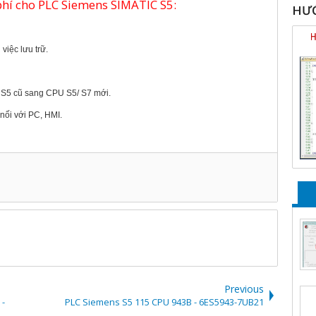
 phí cho PLC Siemens SIMATIC S5:
HƯỚ
việc lưu trữ.
s S5 cũ sang CPU S5/ S7 mới.
 nối với PC, HMI.
Previous
 -
PLC Siemens S5 115 CPU 943B - 6ES5943-7UB21