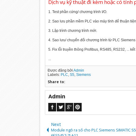
Dịch vụ kỹ thuật đi kèm hoặc có tính
1. Test phần cứng/ chương trình I/O.
2. Sao lưu phần mềm PLC vào máy tính để thuận tiện 
3. Lập trình chương trình mới.
4. Sao lưu/ chuyển đổi chương trình từ PLC Siemen
5. Fix lỗi truyền thông Profibus, RS485, RS232, ... kết
...
Được đăng bởi
Admin
Labels:
PLC
,
S5
,
Siemens
Share to:
Admin
Next
Module ngõ ra số cho PLC Siemens SIMATIC S5
6ES5457-7LA11