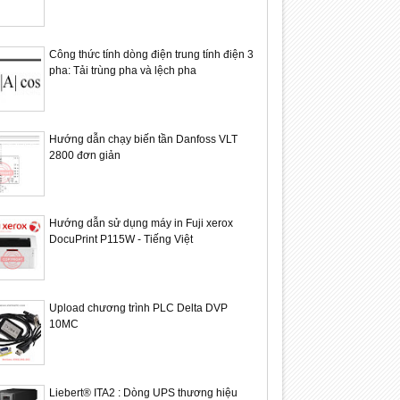
Công thức tính dòng điện trung tính điện 3
pha: Tải trùng pha và lệch pha
31
31
Dec
Dec
2023
2023
Hướng dẫn chạy biến tần Danfoss VLT
2800 đơn giản
1AA30: Relay báo mực
6ES7214- 1AG40- 0XB0: PLC
6ES7241- 
mens
Siemens S7-1200 CPU1214C
rộng mạn
Hướng dẫn sử dụng máy in Fuji xerox
S7-1200
DocuPrint P115W - Tiếng Việt
Upload chương trình PLC Delta DVP
10MC
Liebert® ITA2 : Dòng UPS thương hiệu