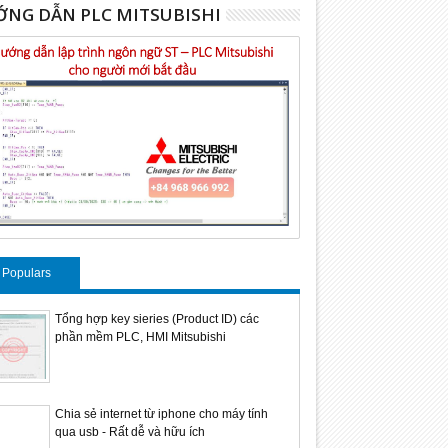
NG DẪN PLC MITSUBISHI
Populars
Tổng hợp key sieries (Product ID) các
phần mềm PLC, HMI Mitsubishi
Chia sẻ internet từ iphone cho máy tính
qua usb - Rất dễ và hữu ích