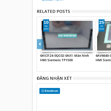
RELATED POSTS
10
25
Apr
Jul
2025
2024
6AV2124-0QC02-0AX1: Màn hình
6AV6640-
HMI Siemens TP1500
HMI Siem
ĐĂNG NHẬN XÉT
Emoticon