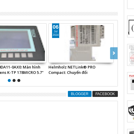
06
16
Jul
May
2024
2024
0DA11-0AX0: Màn hình
Helmholz NETLink® PRO
3UG4501-
ens K-TP 178MICRO 5.7"
Compact: Chuyển đổi
nước Sie
MPI/PPI/PROFIBUS sang Ethernet
cho PLC Siemens S7
BLOGGER
FACEBOOK