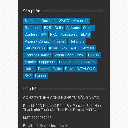
Sản phẩm
Siemens
Beckhoff
WAGO
Mitsubishi
Schneider
B&R
Delta
Aplisens
Omron
Danfoss
IFM
RKC
Panasonic
ELAU
Phoenix Contact
Invertek
Helmholz
SAGINOMIYA
Kuka
Sick
ABB
Cermate
Endress+Hauser
Merlin Gérin
Azbil
EATON
Krones
Lappkabel
Baumer
Carlo Gavazi
Hakko
Pepperl+Fuchs
Rittal
DATALOGIC
KHS
Lanner
Liên hệ
CÔNG TY TNHH CÔNG NGHỆ TỰ ĐỘNG MATIC
Địa chỉ: 21D Khu phố Đông Ba, Phường Bình Hòa,
Thành phố Thuận An, Tỉnh Bình Dương, Việt Nam
MST: 3702987223
Email: info@matictech.com.vn