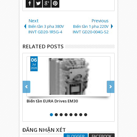
Next
Previous
Biến tần 3 pha 380V
Biến tần 1 pha 220V
INVT GD20-1R5G-4
INVT GD20-004G-S2
RELATED POSTS
06
12
Jul
Aug
2026
2024
Biến tần EURA Drives EM30
ATV12P075M2:
1hp, 200 to 2
ĐĂNG NHẬN XÉT
BLOGGER
FACEBOOK