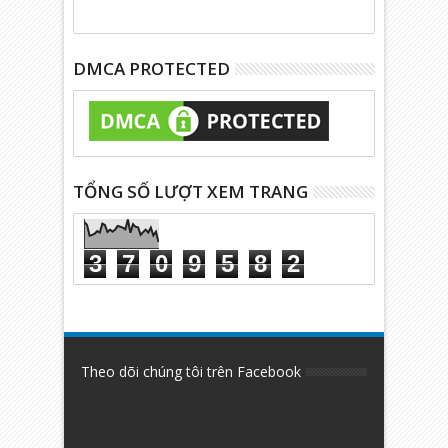
DMCA PROTECTED
TỔNG SỐ LƯỢT XEM TRANG
3
7
0
9
5
8
2
Theo dõi chúng tôi trên Facebook