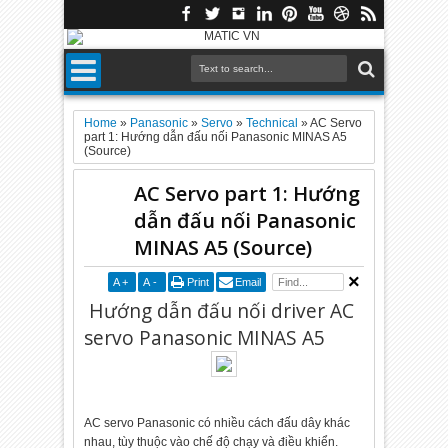
Home
»
Panasonic
»
Servo
»
Technical
»
AC Servo
part 1: Hướng dẫn đấu nối Panasonic MINAS A5
(Source)
AC Servo part 1: Hướng
dẫn đấu nối Panasonic
MINAS A5 (Source)
A
+
A
-
Print
Email
Hướng dẫn đấu nối driver AC
servo Panasonic MINAS A5
AC servo Panasonic có nhiều cách đấu dây khác
nhau, tùy thuộc vào chế độ chạy và điều khiển.