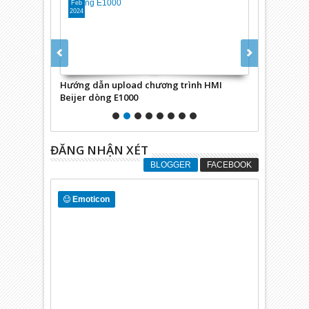
Feb
Feb
2024
2024
N/ CANopen
Hướng dẫn upload chương trình HMI
Hướng dẫn A
O
Beijer dòng E1000
mềm lập trì
ĐĂNG NHẬN XÉT
BLOGGER
FACEBOOK
Emoticon