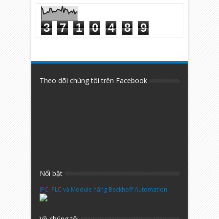
3
7
1
0
4
8
9
Theo dõi chúng tôi trên Facebook
Nổi bật
IPC, PLC và Module hãng Beckhoff Automation
Về chúng tôi