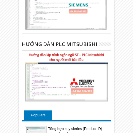
HƯỚNG DẪN PLC MITSUBISHI
Populars
Tổng hợp key sieries (Product ID)