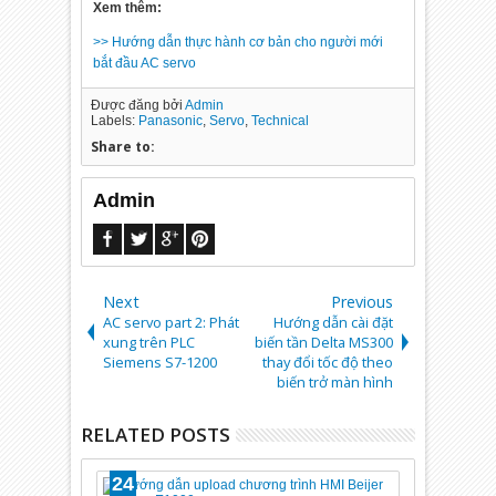
Xem thêm:
>> Hướng dẫn thực hành cơ bản cho người mới
bắt đầu AC servo
Được đăng bởi
Admin
Labels:
Panasonic
,
Servo
,
Technical
Share to:
Admin
Next
Previous
AC servo part 2: Phát
Hướng dẫn cài đặt
xung trên PLC
biến tần Delta MS300
Siemens S7-1200
thay đổi tốc độ theo
biến trở màn hình
RELATED POSTS
24
17