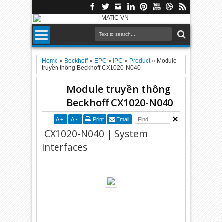
Home
»
Beckhoff
»
EPC
»
IPC
»
Product
»
Module
truyền thông Beckhoff CX1020-N040
Module truyền thông
Beckhoff CX1020-N040
A
+
A
-
Print
Email
CX1020-N040 | System
interfaces