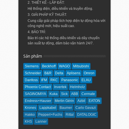
2. THIẾT KẾ - LẮP ĐẶT:
Hệ thống điện, điều khiển và truyền động.
3. GIẢI PHÁP KỸ THUẬT:
Cung cấp giải pháp tích hợp điện tự động hóa với
công nghệ mới, hiệu suất cao.
4. BẢO TRÌ:
Bảo trì các hệ thống điều khiển và dây chuyển
sản xuất tự động, đảm bảo vận hành 24/7.
Sản phẩm
Siemens
Beckhoff
WAGO
Mitsubishi
Schneider
B&R
Delta
Aplisens
Omron
Danfoss
IFM
RKC
Panasonic
ELAU
Phoenix Contact
Invertek
Helmholz
SAGINOMIYA
Kuka
Sick
ABB
Cermate
Endress+Hauser
Merlin Gérin
Azbil
EATON
Krones
Lappkabel
Baumer
Carlo Gavazi
Hakko
Pepperl+Fuchs
Rittal
DATALOGIC
KHS
Lanner