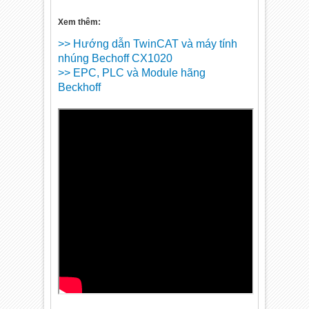
Xem thêm:
>> Hướng dẫn TwinCAT và máy tính
nhúng Bechoff CX1020
>> EPC, PLC và Module hãng
Beckhoff