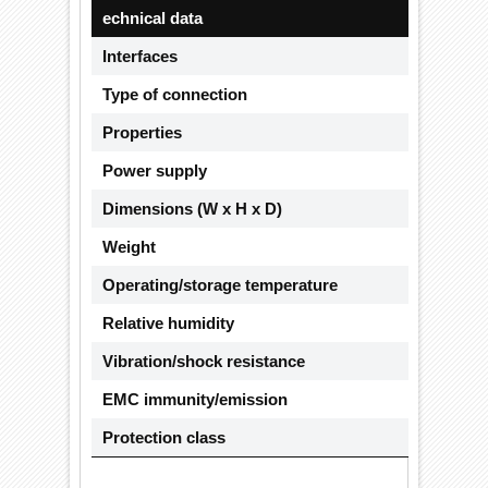
echnical data
CX102
Interfaces
1 x C
Type of connection
2 x D-
Properties
max. b
Power supply
via sy
Dimensions (W x H x D)
19 mm
Weight
approx
Operating/storage temperature
0…+55
Relative humidity
95 %, 
Vibration/shock resistance
confor
EMC immunity/emission
confor
Protection class
IP 20