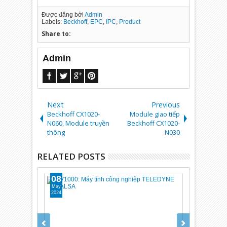
Được đăng bởi
Admin
Labels:
Beckhoff
,
EPC
,
IPC
,
Product
Share to:
Admin
Next
Previous
Beckhoff CX1020-
Module giao tiếp
N060, Module truyền
Beckhoff CX1020-
thông
N030
RELATED POSTS
08
27
May
Dec
2024
2023