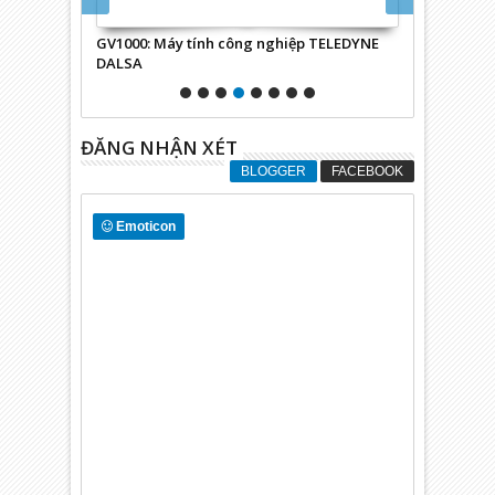
 xử lý ảnh
GV1000: Máy tính công nghiệp TELEDYNE
758-870: PC
DALSA
ĐĂNG NHẬN XÉT
BLOGGER
FACEBOOK
Emoticon