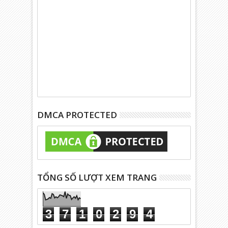
DMCA PROTECTED
TỔNG SỐ LƯỢT XEM TRANG
3
7
1
0
2
9
4