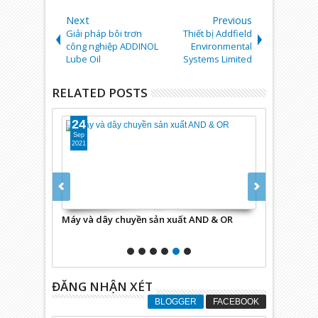
Next
Previous
Giải pháp bôi trơn
Thiết bị Addfield
công nghiệp ADDINOL
Environmental
Lube Oil
Systems Limited
RELATED POSTS
24
24
Sep
Sep
2021
2021
tex USA
Máy và dây chuyền sản xuất AND & OR
Băng tải An
ĐĂNG NHẬN XÉT
BLOGGER
FACEBOOK