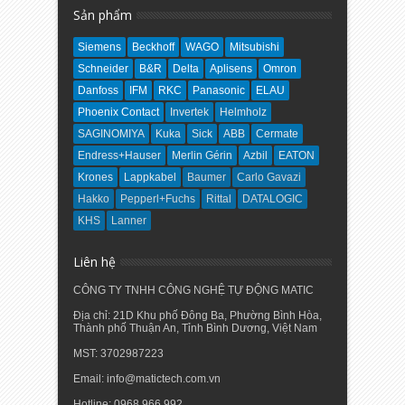
Sản phẩm
Siemens
Beckhoff
WAGO
Mitsubishi
Schneider
B&R
Delta
Aplisens
Omron
Danfoss
IFM
RKC
Panasonic
ELAU
Phoenix Contact
Invertek
Helmholz
SAGINOMIYA
Kuka
Sick
ABB
Cermate
Endress+Hauser
Merlin Gérin
Azbil
EATON
Krones
Lappkabel
Baumer
Carlo Gavazi
Hakko
Pepperl+Fuchs
Rittal
DATALOGIC
KHS
Lanner
Liên hệ
CÔNG TY TNHH CÔNG NGHỆ TỰ ĐỘNG MATIC
Địa chỉ: 21D Khu phố Đông Ba, Phường Bình Hòa,
Thành phố Thuận An, Tỉnh Bình Dương, Việt Nam
MST: 3702987223
Email: info@matictech.com.vn
Hotline: 0968.966.992