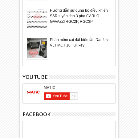
Hướng dẫn sử dụng bộ điều khiển
SSR tuyến tính 3 pha CARLO
GAVAZZI RGC2P, RGC3P
Phần mềm cài đặt biến tần Danfoss
VLT MCT 10 Full key
YOUTUBE
FACEBOOK