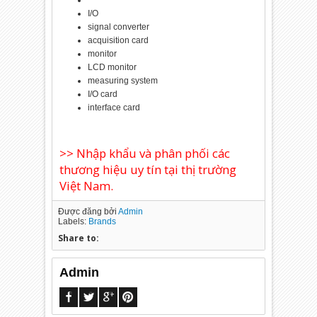
I/O
signal converter
acquisition card
monitor
LCD monitor
measuring system
I/O card
interface card
>> Nhập khẩu và phân phối các
thương hiệu uy tín tại thị trường
Việt Nam.
Được đăng bởi
Admin
Labels:
Brands
Share to:
Admin