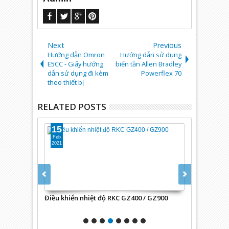
Next
Previous
Hướng dẫn Omron
Hướng dẫn sử dụng
E5CC - Giấy hướng
biến tần Allen Bradley
dẫn sử dụng đi kèm
Powerflex 70
theo thiết bị
RELATED POSTS
15
15
Feb
Feb
2021
2021
 / HA900
Điều khiển nhiệt độ RKC GZ400 / GZ900
Điều khiển nh
FB900