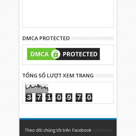
DMCA PROTECTED
TỔNG SỐ LƯỢT XEM TRANG
3
7
1
0
9
7
0
Theo dõi chúng tôi trên Facebook