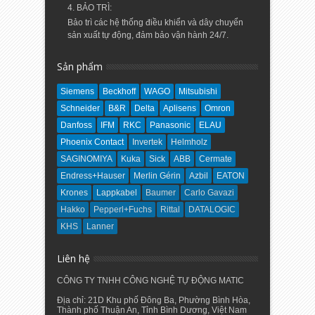
4. BẢO TRÌ:
Bảo trì các hệ thống điều khiển và dây chuyển
sản xuất tự động, đảm bảo vận hành 24/7.
Sản phẩm
Siemens
Beckhoff
WAGO
Mitsubishi
Schneider
B&R
Delta
Aplisens
Omron
Danfoss
IFM
RKC
Panasonic
ELAU
Phoenix Contact
Invertek
Helmholz
SAGINOMIYA
Kuka
Sick
ABB
Cermate
Endress+Hauser
Merlin Gérin
Azbil
EATON
Krones
Lappkabel
Baumer
Carlo Gavazi
Hakko
Pepperl+Fuchs
Rittal
DATALOGIC
KHS
Lanner
Liên hệ
CÔNG TY TNHH CÔNG NGHỆ TỰ ĐỘNG MATIC
Địa chỉ: 21D Khu phố Đông Ba, Phường Bình Hòa,
Thành phố Thuận An, Tỉnh Bình Dương, Việt Nam