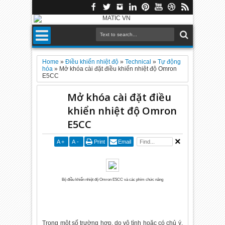
Home
»
Điều khiển nhiệt độ
»
Technical
»
Tự động
hóa
»
Mở khóa cài đặt điều khiển nhiệt độ Omron
E5CC
Mở khóa cài đặt điều
khiển nhiệt độ Omron
E5CC
A
+
A
-
Print
Email
Bộ điều khiển nhiệt độ Omron E5CC và các phím chức năng
Trong một số trường hợp, do vô tình hoặc có chủ ý,