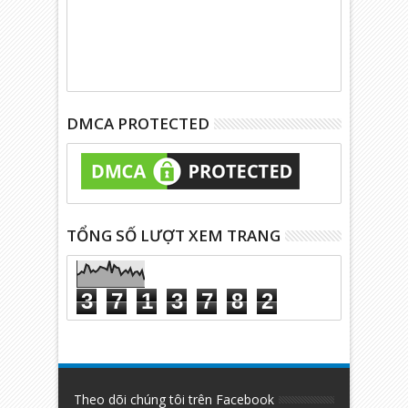
DMCA PROTECTED
TỔNG SỐ LƯỢT XEM TRANG
3
7
1
3
7
8
2
Theo dõi chúng tôi trên Facebook