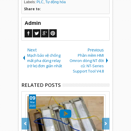
Labels:
PLC
,
Tự động hóa
Share to:
Admin
Next
Previous
Mạch bảo vệ chống
Phần mềm HMI
mất pha dùng relay
Omron dòng NT đời
(rờ le) đơn giản nhất
cũ: NT-Series
Support Tool V4.8
RELATED POSTS
09
03
Mar
Mar
2020
2020