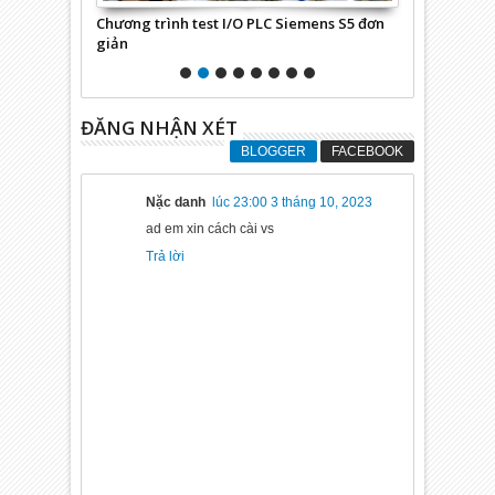
LT FC 301/ FC
Chương trình test I/O PLC Siemens S5 đơn
[DTECH chín
giản
sang RS 485/
ĐĂNG NHẬN XÉT
BLOGGER
FACEBOOK
Nặc danh
lúc 23:00 3 tháng 10, 2023
ad em xin cách cài vs
Trả lời