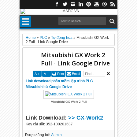
Home
»
PLC
»
Tự động hóa
»
Mitsubishi GX Work
2 Full - Link Google Drive
Mitsubishi GX Work 2
Full - Link Google Drive
A
+
A
-
Print
Email
Link download phần mềm lập trình PLC
Mitsubishi từ Google Drive
Mitsubishi GX Work 2 Full
Link Download:
>> GX-Work2
Key cài đăt: 352-100201687
Được đăng bởi
Admin