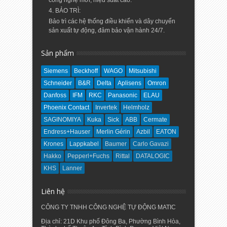
công nghệ mới, hiệu suất cao.
4. BẢO TRÌ:
Bảo trì các hệ thống điều khiển và dây chuyển
sản xuất tự động, đảm bảo vận hành 24/7.
Sản phẩm
Siemens
Beckhoff
WAGO
Mitsubishi
Schneider
B&R
Delta
Aplisens
Omron
Danfoss
IFM
RKC
Panasonic
ELAU
Phoenix Contact
Invertek
Helmholz
SAGINOMIYA
Kuka
Sick
ABB
Cermate
Endress+Hauser
Merlin Gérin
Azbil
EATON
Krones
Lappkabel
Baumer
Carlo Gavazi
Hakko
Pepperl+Fuchs
Rittal
DATALOGIC
KHS
Lanner
Liên hệ
CÔNG TY TNHH CÔNG NGHỆ TỰ ĐỘNG MATIC
Địa chỉ: 21D Khu phố Đông Ba, Phường Bình Hòa,