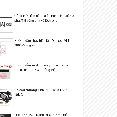
Công thức tính dòng điện trung tính điện 3
pha: Tải trùng pha và lệch pha
10
25
Apr
Jul
2025
2024
Hướng dẫn chạy biến tần Danfoss VLT
2800 đơn giản
 khắc phục lỗi khi cài
6AV2124-0QC02-0AX1: Màn hình
6AV6640-
ubishi MELSOFT GX
HMI Siemens TP1500
HMI Siem
Hướng dẫn sử dụng máy in Fuji xerox
r
DocuPrint P115W - Tiếng Việt
Upload chương trình PLC Delta DVP
10MC
Liebert® ITA2 : Dòng UPS thương hiệu