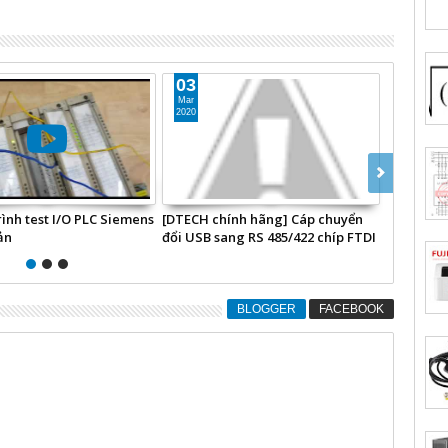
24
22
Nov
Nov
2019
2019
hi Q] #1 Hướng dẫn thực
Thực hành cấu hình phần cứng
Hướng dẫn
nối PC và PLC
PLC Mitsubishi hoàn toàn tự động
đặt Mits
| PLC parameter - I/O assignment
Develope
BLOGGER
FACEBOOK