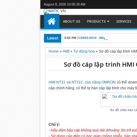
August 8, 2026
10:05:36 AM
ABOUT US
PRODUCTS
SERVICES
Latest
3:52 PM
C6905-0010 : Máy tính công nghiệp Be
Home
»
HMI
»
Tự động hóa
»
Sơ đồ cáp lập trình 
Sơ đồ cáp lập trình HM
HMI NT31 và NT31C của hãng OMRON
có thể down
cáp chính hãng, có thể tự hàn cáp lập trình cho máy
Sơ đồ chân hàn c
Chú ý:
- Hãy đảm bảo cáp không quá dài (khoảng 3m trở xuốn
- Sử dụng cáp điện có bọc giáp chống nhiễu, hàn shi