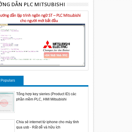
NG DẪN PLC MITSUBISHI
Populars
Tổng hợp key sieries (Product ID) các
phần mềm PLC, HMI Mitsubishi
Chia sẻ internet từ iphone cho máy tính
qua usb - Rất dễ và hữu ích