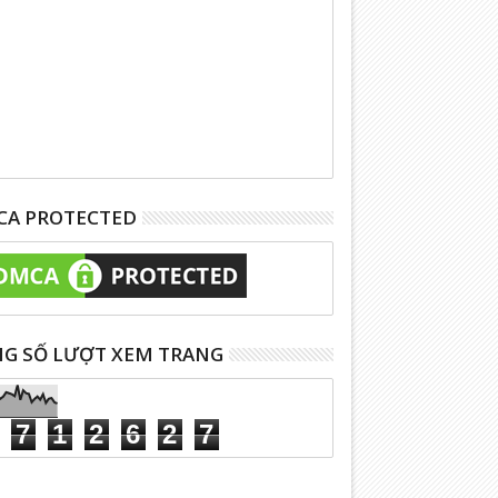
A PROTECTED
G SỐ LƯỢT XEM TRANG
7
1
2
6
2
7