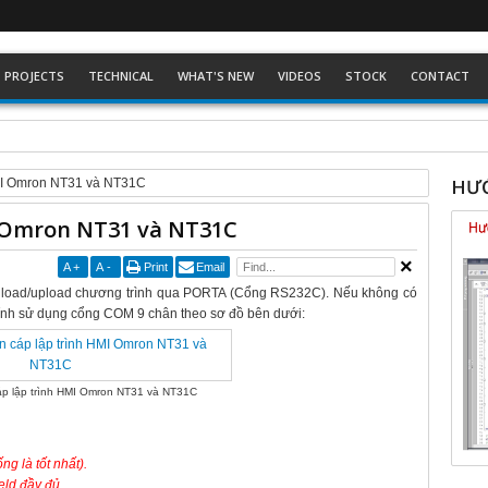
PROJECTS
TECHNICAL
WHAT'S NEW
VIDEOS
STOCK
CONTACT
ckhoff dòng Eco
HƯỚ
HMI Omron NT31 và NT31C
I Omron NT31 và NT31C
A
+
A
-
Print
Email
load/upload chương trình qua PORTA (Cổng RS232C). Nếu không có
 tính sử dụng cổng COM 9 chân theo sơ đồ bên dưới:
áp lập trình HMI Omron NT31 và NT31C
g là tốt nhất).
eld đầy đủ.