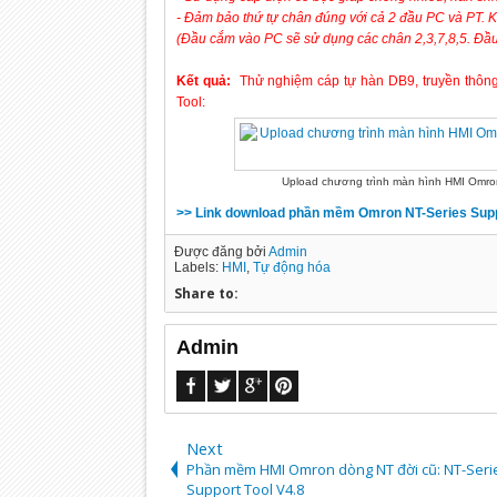
- Đảm bảo thứ tự chân đúng với cả 2 đầu PC và PT. K
(Đầu cắm vào PC sẽ sử dụng các chân 2,3,7,8,5. Đầu
Kết quả:
Thử nghiệm cáp tự hàn DB9, truyền thô
Tool:
Upload chương trình màn hình HMI Omro
>> Link download phần mềm Omron NT-Series Supp
Được đăng bởi
Admin
Labels:
HMI
,
Tự động hóa
Share to:
Admin
Next
Phần mềm HMI Omron dòng NT đời cũ: NT-Seri
Support Tool V4.8