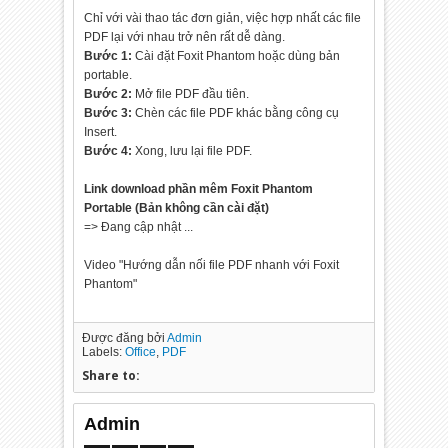
Chỉ với vài thao tác đơn giản, việc hợp nhất các file
PDF lại với nhau trở nên rất dễ dàng.
Bước 1:
Cài đặt Foxit Phantom hoặc dùng bản
portable.
Bước 2:
Mở file PDF đầu tiên.
Bước 3:
Chèn các file PDF khác bằng công cụ
Insert.
Bước 4:
Xong, lưu lại file PDF.
Link download phần mêm Foxit Phantom
Portable (Bản không cần cài đặt)
=> Đang cập nhật ...
Video "Hướng dẫn nối file PDF nhanh với Foxit
Phantom"
Được đăng bởi
Admin
Labels:
Office
,
PDF
Share to:
Admin