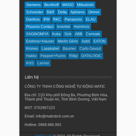
Siemens
Beckhoff
WAGO
Mitsubishi
Schneider
B&R
Delta
Aplisens
Omron
Danfoss
IFM
RKC
Panasonic
ELAU
Phoenix Contact
Invertek
Helmholz
SAGINOMIYA
Kuka
Sick
ABB
Cermate
Endress+Hauser
Merlin Gérin
Azbil
EATON
Krones
Lappkabel
Baumer
Carlo Gavazi
Hakko
Pepperl+Fuchs
Rittal
DATALOGIC
KHS
Lanner
Liên hệ
CÔNG TY TNHH CÔNG NGHỆ TỰ ĐỘNG MATIC
Địa chỉ: 21D Khu phố Đông Ba, Phường Bình Hòa,
Thành phố Thuận An, Tỉnh Bình Dương, Việt Nam
MST: 3702987223
Email: info@matictech.com.vn
Hotline: 0968.966.992