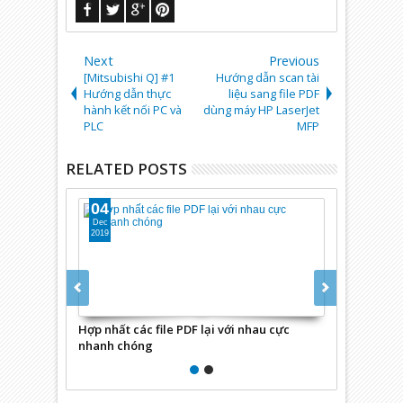
Next
Previous
[Mitsubishi Q] #1
Hướng dẫn scan tài
Hướng dẫn thực
liệu sang file PDF
hành kết nối PC và
dùng máy HP LaserJet
PLC
MFP
RELATED POSTS
04
04
Dec
Dec
2019
2019
Hợp nhất các file PDF lại với nhau cực
Hướng dẫn sc
nhanh chóng
máy HP Lase