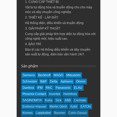
1. CUNG CẤP THIẾT BỊ:
Vật tư tự động hóa và truyền động cho cho máy
móc và dây chuyền công nghiệp.
2. THIẾT KẾ - LẮP ĐẶT:
Hệ thống điện, điều khiển và truyền động.
3. GIẢI PHÁP KỸ THUẬT:
Cung cấp giải pháp tích hợp điện tự động hóa với
công nghệ mới, hiệu suất cao.
4. BẢO TRÌ:
Bảo trì các hệ thống điều khiển và dây chuyển
sản xuất tự động, đảm bảo vận hành 24/7.
Sản phẩm
Siemens
Beckhoff
WAGO
Mitsubishi
Schneider
B&R
Delta
Aplisens
Omron
Danfoss
IFM
RKC
Panasonic
ELAU
Phoenix Contact
Invertek
Helmholz
SAGINOMIYA
Kuka
Sick
ABB
Cermate
Endress+Hauser
Merlin Gérin
Azbil
EATON
Krones
Lappkabel
Baumer
Carlo Gavazi