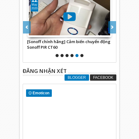
12
10
May
May
2020
2020
ằng điện
[Sonoff chính hãng] Cảm biến chuyển động
Giải pháp ch
Sonoff PIR CT60
động, gửi th
ĐĂNG NHẬN XÉT
BLOGGER
FACEBOOK
Emoticon