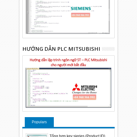
HƯỚNG DẪN PLC MITSUBISHI
Populars
Tổng hợp key sieries (Product ID)