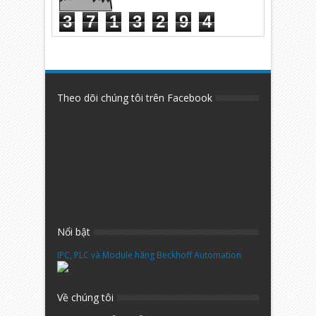
3
7
1
3
2
9
4
Theo dõi chúng tôi trên Facebook
Nổi bật
IPC, PLC và Module hãng Beckhoff Automation
Về chúng tôi