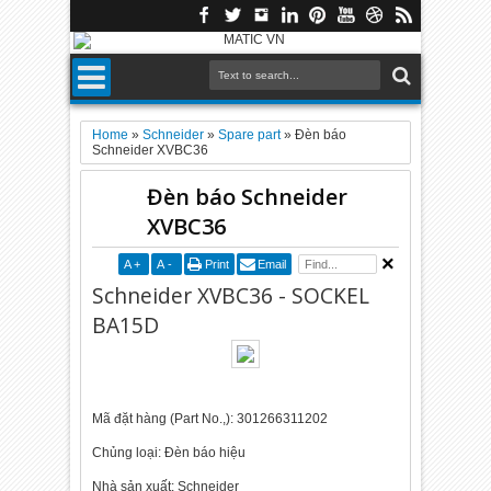
Home
»
Schneider
»
Spare part
»
Đèn báo
Schneider XVB­C36
Đèn báo Schneider
XVB­C36
A
+
A
-
Print
Email
Schneider XVB­C36 - SOCKEL
BA15D
Mã đặt hàng (Part No.,): 301266311202
Chủng loại: Đèn báo hiệu
Nhà sản xuất: Schneider