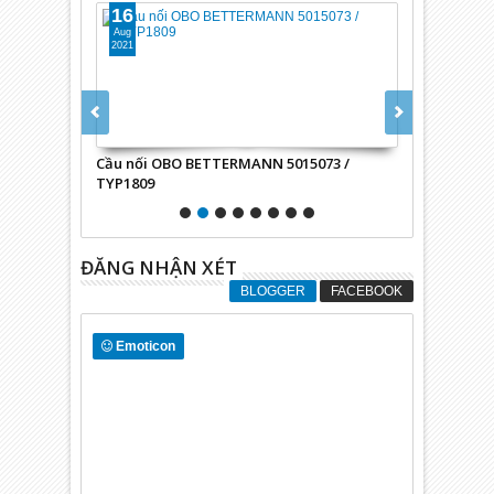
16
16
Aug
Aug
2021
2021
/ 50033058
Cầu nối OBO BETTERMANN 5015073 /
Module truy
TYP1809
ĐĂNG NHẬN XÉT
BLOGGER
FACEBOOK
Emoticon