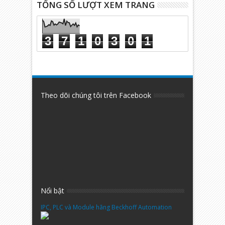
TỔNG SỐ LƯỢT XEM TRANG
3
7
1
0
3
0
1
Theo dõi chúng tôi trên Facebook
Nổi bật
IPC, PLC và Module hãng Beckhoff Automation