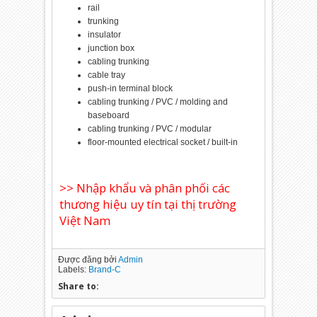
rail
trunking
insulator
junction box
cabling trunking
cable tray
push-in terminal block
cabling trunking / PVC / molding and
baseboard
cabling trunking / PVC / modular
floor-mounted electrical socket / built-in
>> Nhập khẩu và phân phối các
thương hiệu uy tín tại thị trường
Việt Nam
Được đăng bởi
Admin
Labels:
Brand-C
Share to: