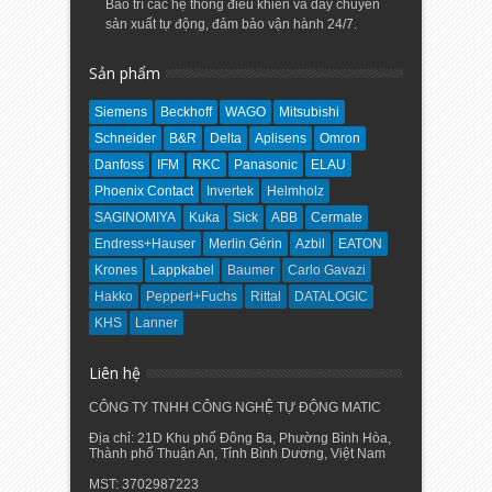
Bảo trì các hệ thống điều khiển và dây chuyển
sản xuất tự động, đảm bảo vận hành 24/7.
Sản phẩm
Siemens
Beckhoff
WAGO
Mitsubishi
Schneider
B&R
Delta
Aplisens
Omron
Danfoss
IFM
RKC
Panasonic
ELAU
Phoenix Contact
Invertek
Helmholz
SAGINOMIYA
Kuka
Sick
ABB
Cermate
Endress+Hauser
Merlin Gérin
Azbil
EATON
Krones
Lappkabel
Baumer
Carlo Gavazi
Hakko
Pepperl+Fuchs
Rittal
DATALOGIC
KHS
Lanner
Liên hệ
CÔNG TY TNHH CÔNG NGHỆ TỰ ĐỘNG MATIC
Địa chỉ: 21D Khu phố Đông Ba, Phường Bình Hòa,
Thành phố Thuận An, Tỉnh Bình Dương, Việt Nam
MST: 3702987223