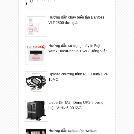
Hướng dẫn chạy biến tần Danfoss
VLT 2800 đơn giản
Hướng dẫn sử dụng máy in Fuji
xerox DocuPrint P115W - Tiếng Việt
Upload chương trình PLC Delta DVP
10MC
Liebert® ITA2 : Dòng UPS thương
hiệu Vertiv 5-30 KVA
Hướng dẫn upload/ download