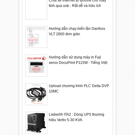
Chia sẻ internet từ iphone cho máy
tính qua usb - Rất dễ và hữu ích
Hướng dẫn chạy biến tần Danfoss
VLT 2800 đơn giản
Hướng dẫn sử dụng máy in Fuji
xerox DocuPrint P115W - Tiếng Việt
Upload chương trình PLC Delta DVP
10MC
Liebert® ITA2 : Dòng UPS thương
hiệu Vertiv 5-30 KVA