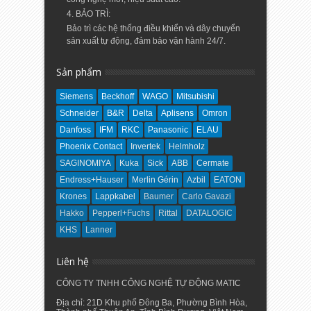
4. BẢO TRÌ:
Bảo trì các hệ thống điều khiển và dây chuyển
sản xuất tự động, đảm bảo vận hành 24/7.
Sản phẩm
Siemens
Beckhoff
WAGO
Mitsubishi
Schneider
B&R
Delta
Aplisens
Omron
Danfoss
IFM
RKC
Panasonic
ELAU
Phoenix Contact
Invertek
Helmholz
SAGINOMIYA
Kuka
Sick
ABB
Cermate
Endress+Hauser
Merlin Gérin
Azbil
EATON
Krones
Lappkabel
Baumer
Carlo Gavazi
Hakko
Pepperl+Fuchs
Rittal
DATALOGIC
KHS
Lanner
Liên hệ
CÔNG TY TNHH CÔNG NGHỆ TỰ ĐỘNG MATIC
Địa chỉ: 21D Khu phố Đông Ba, Phường Bình Hòa,