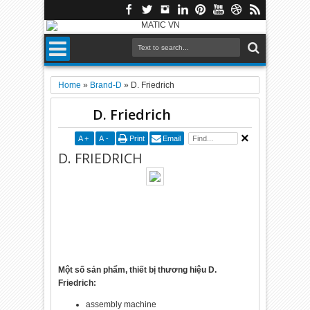
Home
»
Brand-D
»
D. Friedrich
D. Friedrich
A
+
A
-
Print
Email
D. FRIEDRICH
Một số sản phẩm, thiết bị thương hiệu D.
Friedrich:
assembly machine