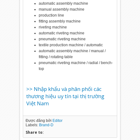
automatic assembly machine
manual assembly machine
production line
fitting assembly machine
riveting machine
automatic riveting machine
pneumatic riveting machine
textile production machine / automatic
automatic assembly machine / manual /
fitting / rotating table
pneumatic riveting machine / radial / bench-
top
>> Nhập khẩu và phân phối các
thương hiệu uy tín tại thị trường
Việt Nam
Được đăng bởi
Editor
Labels:
Brand-D
Share to: