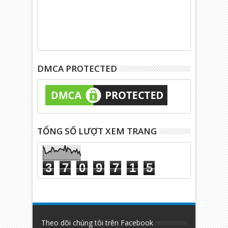
DMCA PROTECTED
TỔNG SỐ LƯỢT XEM TRANG
3
7
0
9
7
1
5
Theo dõi chúng tôi trên Facebook