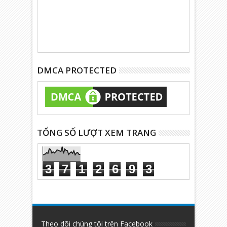
DMCA PROTECTED
TỔNG SỐ LƯỢT XEM TRANG
3
7
1
2
6
9
3
Theo dõi chúng tôi trên Facebook