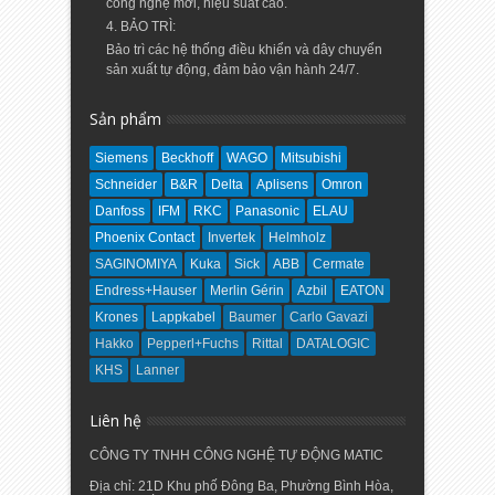
công nghệ mới, hiệu suất cao.
4. BẢO TRÌ:
Bảo trì các hệ thống điều khiển và dây chuyển
sản xuất tự động, đảm bảo vận hành 24/7.
Sản phẩm
Siemens
Beckhoff
WAGO
Mitsubishi
Schneider
B&R
Delta
Aplisens
Omron
Danfoss
IFM
RKC
Panasonic
ELAU
Phoenix Contact
Invertek
Helmholz
SAGINOMIYA
Kuka
Sick
ABB
Cermate
Endress+Hauser
Merlin Gérin
Azbil
EATON
Krones
Lappkabel
Baumer
Carlo Gavazi
Hakko
Pepperl+Fuchs
Rittal
DATALOGIC
KHS
Lanner
Liên hệ
CÔNG TY TNHH CÔNG NGHỆ TỰ ĐỘNG MATIC
Địa chỉ: 21D Khu phố Đông Ba, Phường Bình Hòa,