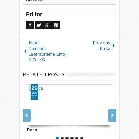
Editor
Next
Previous
Dambach
Dalsa
Lagersysteme GmbH
& Co. KG
RELATED POSTS
29
29
Sep
Sep
2021
2021
Deca
Dec Group