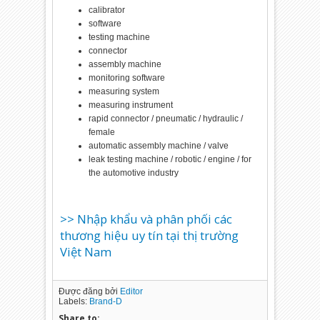
calibrator
software
testing machine
connector
assembly machine
monitoring software
measuring system
measuring instrument
rapid connector / pneumatic / hydraulic /
female
automatic assembly machine / valve
leak testing machine / robotic / engine / for
the automotive industry
>> Nhập khẩu và phân phối các
thương hiệu uy tín tại thị trường
Việt Nam
Được đăng bởi
Editor
Labels:
Brand-D
Share to: