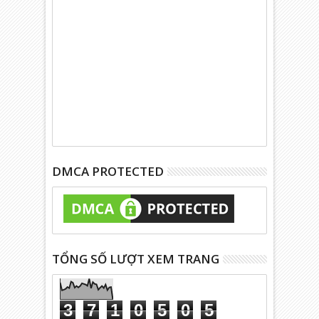
DMCA PROTECTED
TỔNG SỐ LƯỢT XEM TRANG
3
7
1
0
5
0
5