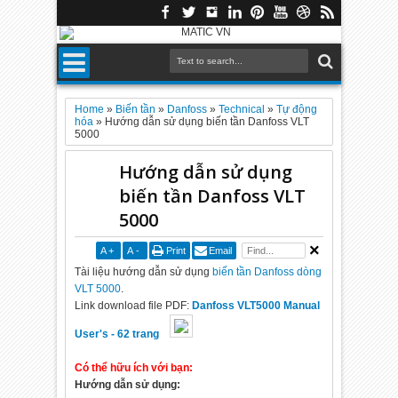
Home
»
Biến tần
»
Danfoss
»
Technical
»
Tự động
hóa
»
Hướng dẫn sử dụng biến tần Danfoss VLT
5000
Hướng dẫn sử dụng
biến tần Danfoss VLT
5000
A
+
A
-
Print
Email
Tài liệu hướng dẫn sử dụng
biến tần Danfoss dòng
VLT 5000
.
Link download file PDF:
Danfoss VLT5000 Manual
User's - 62 trang
Có thể hữu ích với bạn:
Hướng dẫn sử dụng: