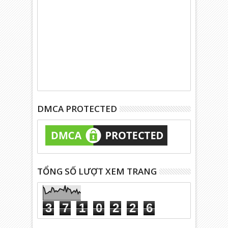
DMCA PROTECTED
TỔNG SỐ LƯỢT XEM TRANG
3
7
1
0
2
2
6