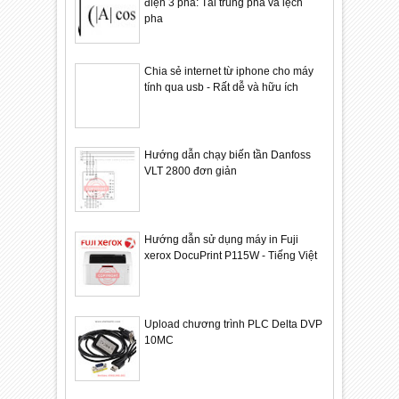
điện 3 pha: Tải trùng pha và lệch
pha
Chia sẻ internet từ iphone cho máy
tính qua usb - Rất dễ và hữu ích
Hướng dẫn chạy biến tần Danfoss
VLT 2800 đơn giản
Hướng dẫn sử dụng máy in Fuji
xerox DocuPrint P115W - Tiếng Việt
Upload chương trình PLC Delta DVP
10MC