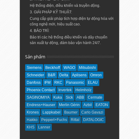
Hệ thống điện, điều khiển và truyền động.
3. GIẢI PHÁP KỸ THUẬT:
Cung cấp giải pháp tích hợp điện tự động hóa với
công nghệ mới, hiệu suất cao.
4. BẢO TRÌ:
Bảo trì các hệ thống điều khiển và dây chuyển
sản xuất tự động, đảm bảo vận hành 24/7.
Sản phẩm
Siemens
Beckhoff
WAGO
Mitsubishi
Schneider
B&R
Delta
Aplisens
Omron
Danfoss
IFM
RKC
Panasonic
ELAU
Phoenix Contact
Invertek
Helmholz
SAGINOMIYA
Kuka
Sick
ABB
Cermate
Endress+Hauser
Merlin Gérin
Azbil
EATON
Krones
Lappkabel
Baumer
Carlo Gavazi
Hakko
Pepperl+Fuchs
Rittal
DATALOGIC
KHS
Lanner