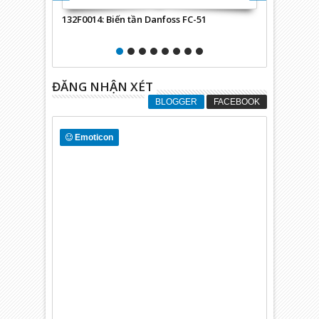
132F0014: Biến tần Danfoss FC-51
Cáp kết nối màn hình và 
FCD 300 / LCP2
ĐĂNG NHẬN XÉT
BLOGGER
FACEBOOK
Emoticon