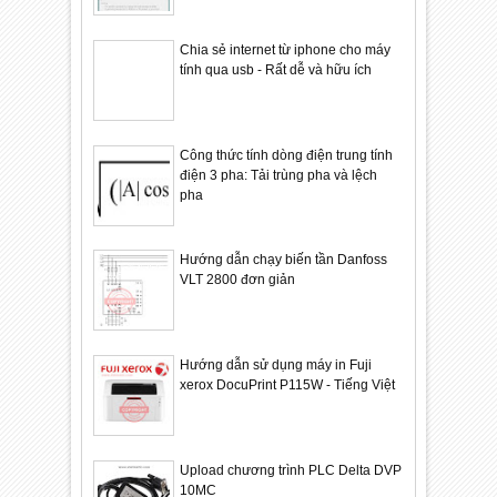
Chia sẻ internet từ iphone cho máy
tính qua usb - Rất dễ và hữu ích
Công thức tính dòng điện trung tính
điện 3 pha: Tải trùng pha và lệch
pha
Hướng dẫn chạy biến tần Danfoss
VLT 2800 đơn giản
Hướng dẫn sử dụng máy in Fuji
xerox DocuPrint P115W - Tiếng Việt
Upload chương trình PLC Delta DVP
10MC