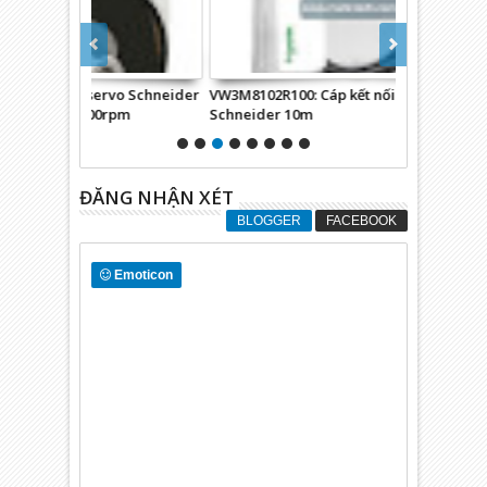
o Schneider
VW3M8102R100: Cáp kết nối encoder
Biến tần EUR
rpm
Schneider 10m
ĐĂNG NHẬN XÉT
BLOGGER
FACEBOOK
Emoticon