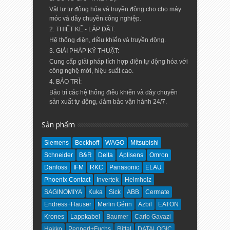
Vật tư tự động hóa và truyền động cho cho máy
móc và dây chuyền công nghiệp.
2. THIẾT KẾ - LẮP ĐẶT:
Hệ thống điện, điều khiển và truyền động.
3. GIẢI PHÁP KỸ THUẬT:
Cung cấp giải pháp tích hợp điện tự động hóa với
công nghệ mới, hiệu suất cao.
4. BẢO TRÌ:
Bảo trì các hệ thống điều khiển và dây chuyển
sản xuất tự động, đảm bảo vận hành 24/7.
Sản phẩm
Siemens
Beckhoff
WAGO
Mitsubishi
Schneider
B&R
Delta
Aplisens
Omron
Danfoss
IFM
RKC
Panasonic
ELAU
Phoenix Contact
Invertek
Helmholz
SAGINOMIYA
Kuka
Sick
ABB
Cermate
Endress+Hauser
Merlin Gérin
Azbil
EATON
Krones
Lappkabel
Baumer
Carlo Gavazi
Hakko
Pepperl+Fuchs
Rittal
DATALOGIC