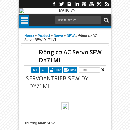
Home
»
Product
»
Servo
»
SEW
»
Động cơ AC
Servo SEW DY71ML
Động cơ AC Servo SEW
DY71ML
A
+
A
-
Print
Email
SERVOANTRIEB SEW DY
| DY71ML
Thương hiệu: SEW