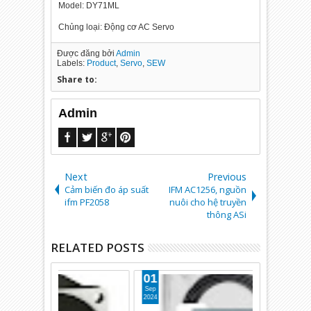
Model: DY71ML
Chủng loại: Động cơ AC Servo
Được đăng bởi
Admin
Labels:
Product
,
Servo
,
SEW
Share to:
Admin
Next
Previous
Cảm biến đo áp suất
IFM AC1256, nguồn
ifm PF2058
nuôi cho hệ truyền
thông ASi
RELATED POSTS
01
06
Sep
Jul
2024
2026