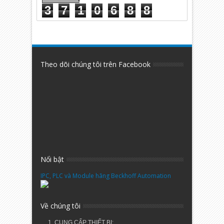
3
7
1
0
6
8
8
Theo dõi chúng tôi trên Facebook
Nổi bật
IPC, PLC và Module hãng Beckhoff Automation
Về chúng tôi
1. CUNG CẤP THIẾT BỊ: