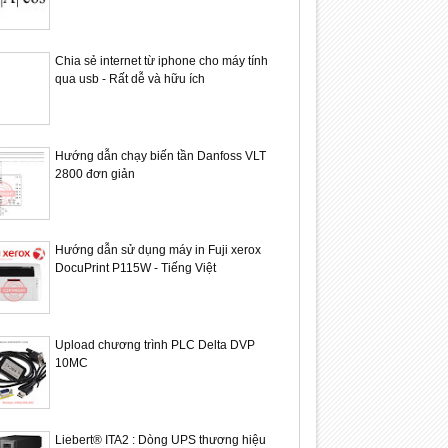
Chia sẻ internet từ iphone cho máy tính
qua usb - Rất dễ và hữu ích
24
24
Hướng dẫn chạy biến tần Danfoss VLT
Sep
Sep
2800 đơn giản
2021
2021
Hướng dẫn sử dụng máy in Fuji xerox
DocuPrint P115W - Tiếng Việt
 hộp giảm tốc Andantex
Máy và dây chuyền sản xuất AND
Băng tải 
& OR
Upload chương trình PLC Delta DVP
10MC
Liebert® ITA2 : Dòng UPS thương hiệu