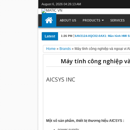
August 6, 2026
04:26:13 AM
ABOUT US
PRODUCTS
SERVICES
Latest
1:26 PM
6AV2124-0QC02-0AX1: Màn hình HMI 
Home
»
Brands
»
Máy tính công nghiệp và ngoại vi 
Máy tính công nghiệp và
AICSYS INC
Một số sản phẩm, thiết bị thương hiệu AICSYS :
power supply