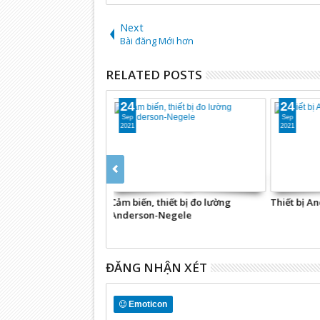
Next
Bài đăng Mới hơn
RELATED POSTS
24
24
Sep
Sep
2021
2021
Cảm biến, thiết bị đo lường
Thiết bị 
Anderson-Negele
ĐĂNG NHẬN XÉT
Emoticon