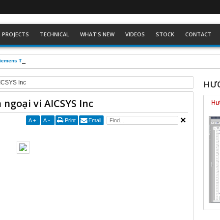
PROJECTS
TECHNICAL
WHAT'S NEW
VIDEOS
STOCK
CONTACT
Siemens TP1500
HƯỚ
AICSYS Inc
 ngoại vi AICSYS Inc
A
+
A
-
Print
Email