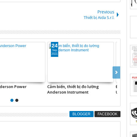
Previous
Thiết bị Aida S.r.l.
24
24
Sep
Sep
2021
2021
Anderson Power
Cảm biến, thiết bị đo lường
Động cơ,
Anderson Instrument
USA
BLOGGER
FACEBOOK