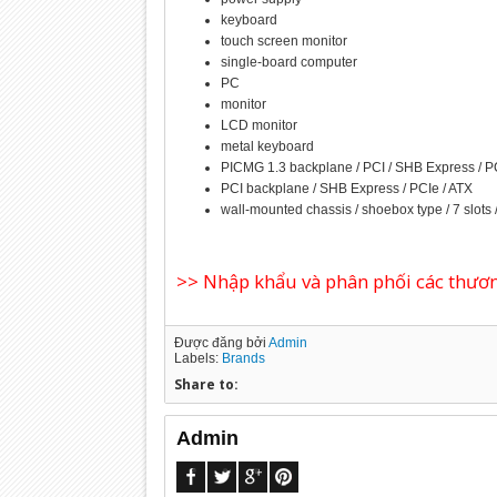
keyboard
touch screen monitor
single-board computer
PC
monitor
LCD monitor
metal keyboard
PICMG 1.3 backplane / PCI / SHB Express / P
PCI backplane / SHB Express / PCIe / ATX
wall-mounted chassis / shoebox type / 7 slots /
>> Nhập khẩu và phân phối các thương
Được đăng bởi
Admin
Labels:
Brands
Share to:
Admin