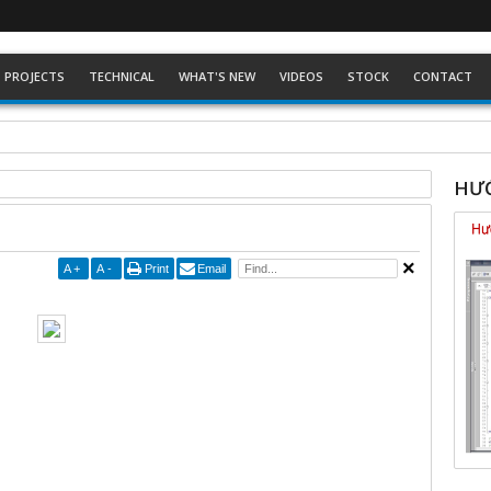
PROJECTS
TECHNICAL
WHAT'S NEW
VIDEOS
STOCK
CONTACT
ckhoff dòng Eco
HƯỚ
A
+
A
-
Print
Email