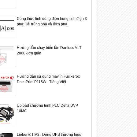
Công thức tính dòng điện trung tính điện 3
pha: Tải trùng pha và lệch pha
Hướng dẫn chạy biến tần Danfoss VLT
2800 đơn giản
24
24
Sep
Sep
2021
2021
Hướng dẫn sử dụng máy in Fuji xerox
DocuPrint P115W - Tiếng Việt
 hộp giảm tốc Andantex
Máy và dây chuyền sản xuất AND
Băng tải 
& OR
Upload chương trình PLC Delta DVP
10MC
Liebert® ITA2 : Dòng UPS thương hiệu