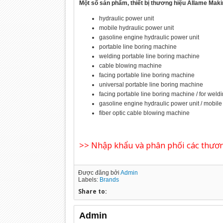
Một số sản phẩm, thiết bị thương hiệu Allame Maki
hydraulic power unit
mobile hydraulic power unit
gasoline engine hydraulic power unit
portable line boring machine
welding portable line boring machine
cable blowing machine
facing portable line boring machine
universal portable line boring machine
facing portable line boring machine / for weldin
gasoline engine hydraulic power unit / mobile
fiber optic cable blowing machine
>> Nhập khẩu và phân phối các thương
Được đăng bởi
Admin
Labels:
Brands
Share to:
Admin