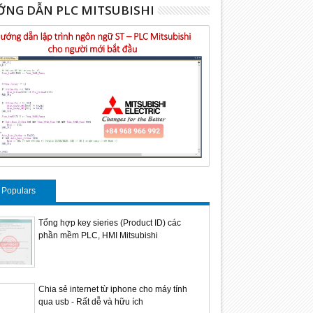
NG DẪN PLC MITSUBISHI
Populars
Tổng hợp key sieries (Product ID) các
phần mềm PLC, HMI Mitsubishi
Chia sẻ internet từ iphone cho máy tính
qua usb - Rất dễ và hữu ích