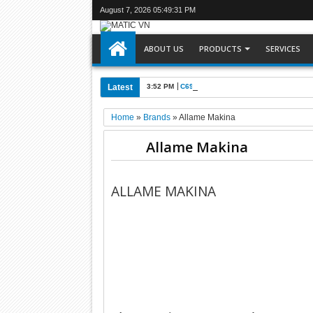
August 7, 2026
05:49:32 PM
ABOUT US
PRODUCTS
SERVICES
Latest
3:52 PM
C6905-0010 : Máy tính công nghiệp Be
Home
»
Brands
»
Allame Makina
Allame Makina
ALLAME MAKINA