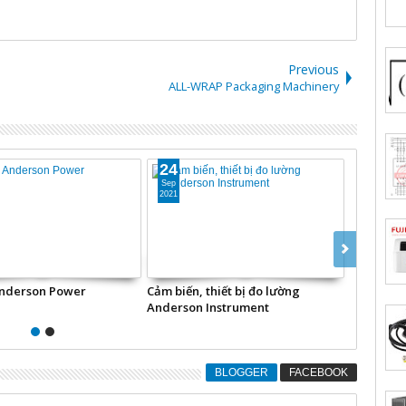
Previous
ALL-WRAP Packaging Machinery
24
24
Sep
Sep
2021
2021
Anderson Power
Cảm biến, thiết bị đo lường
Động cơ,
Anderson Instrument
USA
BLOGGER
FACEBOOK