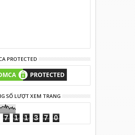
A PROTECTED
G SỐ LƯỢT XEM TRANG
7
1
1
3
7
0