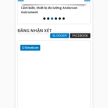
Cảm biến, thiết bị đo lường Anderson
Động cơ, hộ
Instrument
ĐĂNG NHẬN XÉT
BLOGGER
FACEBOOK
Emoticon