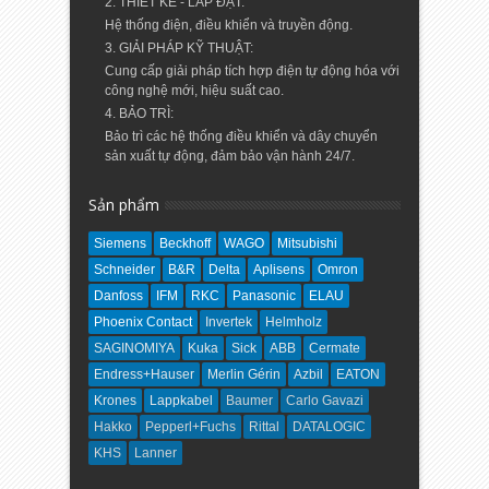
2. THIẾT KẾ - LẮP ĐẶT:
Hệ thống điện, điều khiển và truyền động.
3. GIẢI PHÁP KỸ THUẬT:
Cung cấp giải pháp tích hợp điện tự động hóa với
công nghệ mới, hiệu suất cao.
4. BẢO TRÌ:
Bảo trì các hệ thống điều khiển và dây chuyển
sản xuất tự động, đảm bảo vận hành 24/7.
Sản phẩm
Siemens
Beckhoff
WAGO
Mitsubishi
Schneider
B&R
Delta
Aplisens
Omron
Danfoss
IFM
RKC
Panasonic
ELAU
Phoenix Contact
Invertek
Helmholz
SAGINOMIYA
Kuka
Sick
ABB
Cermate
Endress+Hauser
Merlin Gérin
Azbil
EATON
Krones
Lappkabel
Baumer
Carlo Gavazi
Hakko
Pepperl+Fuchs
Rittal
DATALOGIC
KHS
Lanner