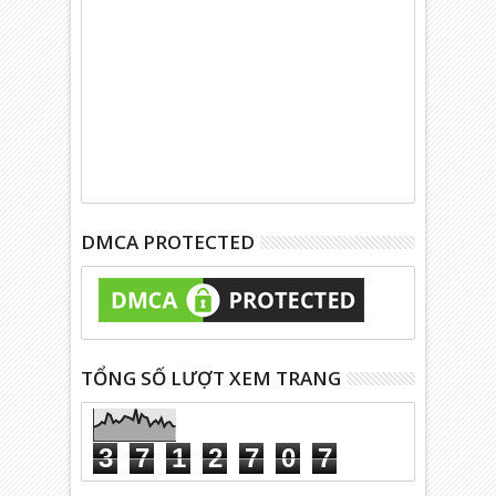
DMCA PROTECTED
TỔNG SỐ LƯỢT XEM TRANG
3
7
1
2
7
0
7