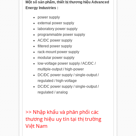
Một số sản phẩm, thiết bị thương hiệu Advanced
Energy Industries :
power supply
external power supply
laboratory power supply
programmable power supply
AC/DC power supply
filtered power supply
rack-mount power supply
modular power supply
low-voltage power supply / AC/DC /
multiple-output / high-power
DC/DC power supply / single-output /
regulated / high-voltage
DC/DC power supply / single-output /
regulated / analog
>> Nhập khẩu và phân phối các
thương hiệu uy tín tại thị trường
Việt Nam