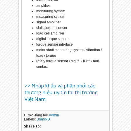
torque sensor
amplifier
monitoring system
measuring system
signal amplifier
static torque sensor
load cell amplifier
digital torque sensor
torque sensor interface
motor shaft measuring system / vibration /
load / torque
rotary torque sensor / digital / IP65 / non-
contact
>> Nhập khẩu và phân phối các
thương hiệu uy tín tại thị trường
Việt Nam
Được đăng bởi
Admin
Labels:
Brand-D
Share to: