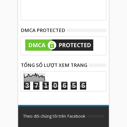
DMCA PROTECTED
TỔNG SỐ LƯỢT XEM TRANG
3
7
1
0
6
5
6
Theo dõi chúng tôi trên Facebook