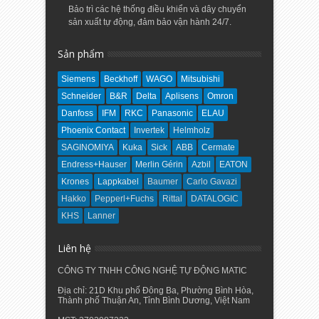
Bảo trì các hệ thống điều khiển và dây chuyển
sản xuất tự động, đảm bảo vận hành 24/7.
Sản phẩm
Siemens
Beckhoff
WAGO
Mitsubishi
Schneider
B&R
Delta
Aplisens
Omron
Danfoss
IFM
RKC
Panasonic
ELAU
Phoenix Contact
Invertek
Helmholz
SAGINOMIYA
Kuka
Sick
ABB
Cermate
Endress+Hauser
Merlin Gérin
Azbil
EATON
Krones
Lappkabel
Baumer
Carlo Gavazi
Hakko
Pepperl+Fuchs
Rittal
DATALOGIC
KHS
Lanner
Liên hệ
CÔNG TY TNHH CÔNG NGHỆ TỰ ĐỘNG MATIC
Địa chỉ: 21D Khu phố Đông Ba, Phường Bình Hòa,
Thành phố Thuận An, Tỉnh Bình Dương, Việt Nam