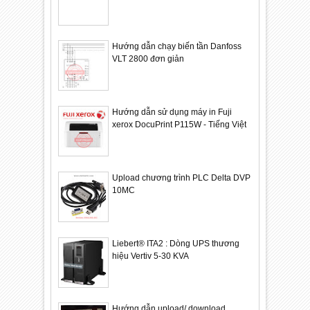
Hướng dẫn chạy biến tần Danfoss
VLT 2800 đơn giản
Hướng dẫn sử dụng máy in Fuji
xerox DocuPrint P115W - Tiếng Việt
Upload chương trình PLC Delta DVP
10MC
Liebert® ITA2 : Dòng UPS thương
hiệu Vertiv 5-30 KVA
Hướng dẫn upload/ download