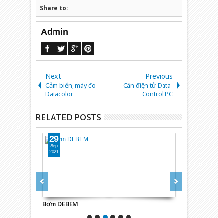
Share to:
Admin
Next
Previous
Cảm biến, máy đo
Cân điện tử Data-
Datacolor
Control PC
RELATED POSTS
29
29
Sep
Sep
2021
2021
Bơm DEBEM
Deacon Indus