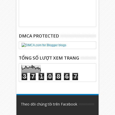
DMCA PROTECTED
TỔNG SỐ LƯỢT XEM TRANG
3
7
1
0
8
6
7
Theo dõi chúng tôi trên Facebook