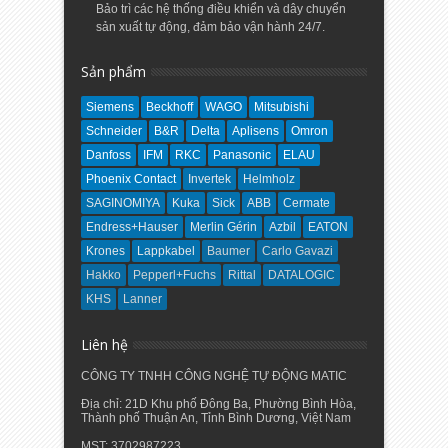
Bảo trì các hệ thống điều khiển và dây chuyển
sản xuất tự động, đảm bảo vận hành 24/7.
Sản phẩm
Siemens
Beckhoff
WAGO
Mitsubishi
Schneider
B&R
Delta
Aplisens
Omron
Danfoss
IFM
RKC
Panasonic
ELAU
Phoenix Contact
Invertek
Helmholz
SAGINOMIYA
Kuka
Sick
ABB
Cermate
Endress+Hauser
Merlin Gérin
Azbil
EATON
Krones
Lappkabel
Baumer
Carlo Gavazi
Hakko
Pepperl+Fuchs
Rittal
DATALOGIC
KHS
Lanner
Liên hệ
CÔNG TY TNHH CÔNG NGHỆ TỰ ĐỘNG MATIC
Địa chỉ: 21D Khu phố Đông Ba, Phường Bình Hòa,
Thành phố Thuận An, Tỉnh Bình Dương, Việt Nam
MST: 3702987223