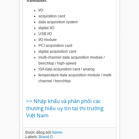
Translation:
I/O
acquisition card
data acquisition system
digital I/O
USB I/O
I/O module
PCI acquisition card
digital acquisition card
multi-channel data acquisition module /
benchtop / high-speed
ISA data acquisition card / analog
temperature data acquisition module / multi-
channel / benchtop
>> Nhập khẩu và phân phối các
thương hiệu uy tín tại thị trường
Việt Nam
Được đăng bởi
Admin
Labels:
Brand-D