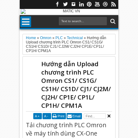
Home
»
Omron
»
PLC
»
Technical
»
Hướng dẫn
Upload chương trình PLC Omron CS1/ CS1G/
CS1H/ CS1D/ CJ1/ CJ2M/ CJ2H/ CP1E/ CP1L/
CP1H/ CPM1A
Hướng dẫn Upload
chương trình PLC
Omron CS1/ CS1G/
CS1H/ CS1D/ CJ1/ CJ2M/
CJ2H/ CP1E/ CP1L/
CP1H/ CPM1A
A
+
A
-
Print
Email
Tải chương trình PLC Omron
về máy tính dùng CX-One