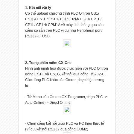
1. Kết nối vật lý
Có thể upload chương trình PLC Omron CS1/
CS1G/ CS1H/ CS1D/ CJ1/ CJ2M/ CJ2H/ CP1E/
CP1L/ CP1H/ CPM1A về máy tính thông qua các
cổng có sẵn trên PLC ví dụ như Peripheral port,
RS232-C, USB.
2. Trong phần mềm CX-One
Hình ảnh minh họa được thực hiện với PLC Omron
dòng CS1G và CS1G, kết nối qua cổng RS232-C.
Các dòng PLC khác của Omron, thực hiện tương
tự.
- Từ Menu của Omron CX-Programer, chọn PLC ->
Auto Online -> Direct Online
- Chọn cổng kết nối giữa PLC và PC theo thực tế
(Ví dụ, kết nối RS232 qua cổng COM2)