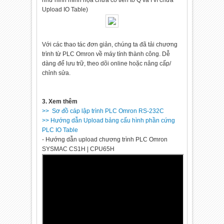
như hình minh họa chưa có tiền tố Q và I vì chưa
Upload IO Table)
Với các thao tác đơn giản, chúng ta đã tải chương
trình từ PLC Omron về máy tính thành công. Dễ
dàng để lưu trữ, theo dõi online hoặc nâng cấp/
chỉnh sửa.
3. Xem thêm
>> Sơ đồ cáp lập trình PLC Omron RS-232C
>> Hướng dẫn Upload bảng cấu hình phần cứng
PLC IO Table
- Hướng dẫn upload chương trình PLC Omron
SYSMAC CS1H | CPU65H