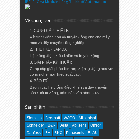
IPC, PLC và Module hãng Beckhoff Automation
Về chúng tôi
1. CUNG CẤP THIẾT BỊ:
Vật tư tự động hóa và truyền động cho cho máy
móc và dây chuyền công nghiệp.
2. THIẾT KẾ - LẮP ĐẶT:
Hệ thống điện, điều khiển và truyền động.
3. GIẢI PHÁP KỸ THUẬT:
Cung cấp giải pháp tích hợp điện tự động hóa với
công nghệ mới, hiệu suất cao.
4. BẢO TRÌ:
Bảo trì các hệ thống điều khiển và dây chuyển
sản xuất tự động, đảm bảo vận hành 24/7.
Sản phẩm
Siemens
Beckhoff
WAGO
Mitsubishi
Schneider
B&R
Delta
Aplisens
Omron
Danfoss
IFM
RKC
Panasonic
ELAU