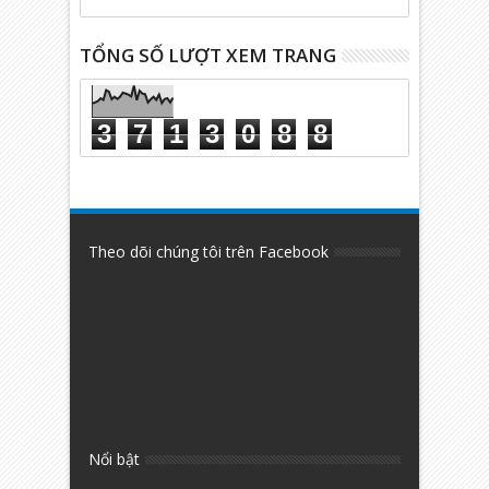
TỔNG SỐ LƯỢT XEM TRANG
3
7
1
3
0
8
8
Theo dõi chúng tôi trên Facebook
Nổi bật