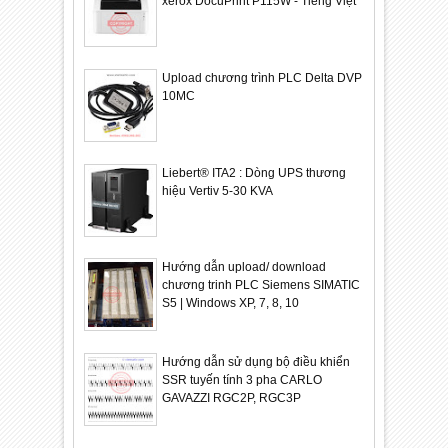
xerox DocuPrint P115W - Tiếng Việt
Upload chương trình PLC Delta DVP
10MC
Liebert® ITA2 : Dòng UPS thương
hiệu Vertiv 5-30 KVA
Hướng dẫn upload/ download
chương trinh PLC Siemens SIMATIC
S5 | Windows XP, 7, 8, 10
Hướng dẫn sử dụng bộ điều khiển
SSR tuyến tính 3 pha CARLO
GAVAZZI RGC2P, RGC3P