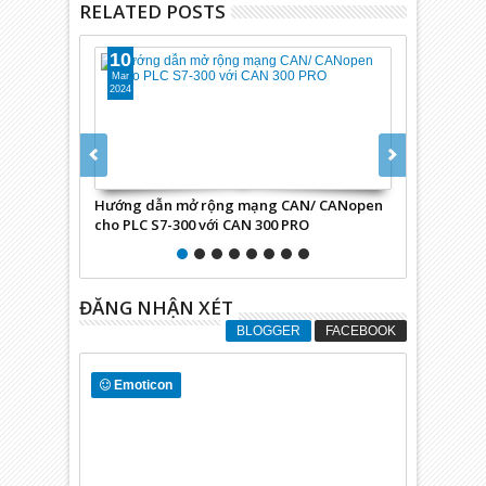
RELATED POSTS
24
Feb
2024
rộng mạng CAN/ CANopen
Hướng dẫn upload chương trình HMI
với CAN 300 PRO
Beijer dòng E1000
ĐĂNG NHẬN XÉT
BLOGGER
FACEBOOK
Emoticon