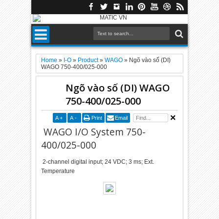
Home
»
I-O
»
Product
»
WAGO
»
Ngõ vào số (DI)
WAGO 750-400/025-000
Ngõ vào số (DI) WAGO
750-400/025-000
A
+
A
-
Print
Email
WAGO I/O System 750-
400/025-000
2-channel digital input; 24 VDC; 3 ms; Ext.
Temperature