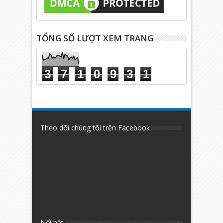
TỔNG SỐ LƯỢT XEM TRANG
3
7
1
0
9
3
1
Theo dõi chúng tôi trên Facebook
Nổi bật