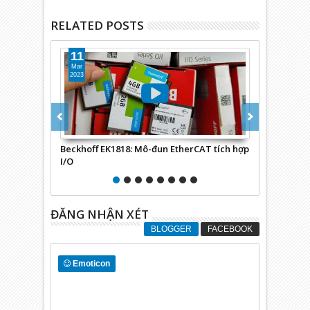
RELATED POSTS
11
28
Mar
Feb
2023
2023
Beckhoff EK1818: Mô-đun EtherCAT tích hợp
WAGO 750-33
I/O
I/O
ĐĂNG NHẬN XÉT
BLOGGER
FACEBOOK
Emoticon