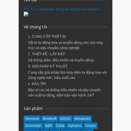
IPC, PLC và Module hãng Beckhoff Automation
Về chúng tôi
1. CUNG CẤP THIẾT BỊ:
Vật tư tự động hóa và truyền động cho cho máy
móc và dây chuyền công nghiệp.
2. THIẾT KẾ - LẮP ĐẶT:
Hệ thống điện, điều khiển và truyền động.
3. GIẢI PHÁP KỸ THUẬT:
Cung cấp giải pháp tích hợp điện tự động hóa với
công nghệ mới, hiệu suất cao.
4. BẢO TRÌ:
Bảo trì các hệ thống điều khiển và dây chuyển
sản xuất tự động, đảm bảo vận hành 24/7.
Sản phẩm
Siemens
Beckhoff
WAGO
Mitsubishi
Schneider
B&R
Delta
Aplisens
Omron