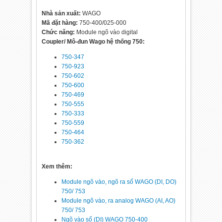
Nhà sản xuất:
WAGO
Mã đặt hàng:
750-400/025-000
Chức năng:
Module ngõ vào digital
Coupler/ Mô-đun Wago hệ thống 750:
750-347
750-923
750-602
750-600
750-469
750-555
750-333
750-559
750-464
750-362
Xem thêm:
Module ngõ vào, ngõ ra số WAGO (DI, DO)
750/ 753
Module ngõ vào, ra analog WAGO (AI, AO)
750/ 753
Ngõ vào số (DI) WAGO 750-400