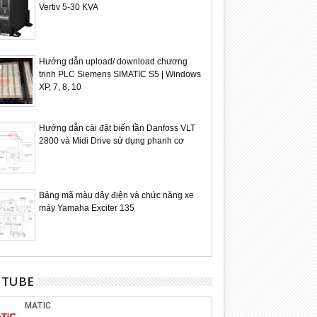
Aug
Aug
Vertiv 5-30 KVA
2018
2018
Hướng dẫn upload/ download chương
trinh PLC Siemens SIMATIC S5 | Windows
XP, 7, 8, 10
LCD xem giờ gắn xe máy,
Đồng hồ xe máy Cafe Racer
Công tơ m
MS1210
MS1250- 
Hướng dẫn cài đặt biến tần Danfoss VLT
2800 và Midi Drive sử dụng phanh cơ
Bảng mã màu dây điện và chức năng xe
máy Yamaha Exciter 135
UTUBE