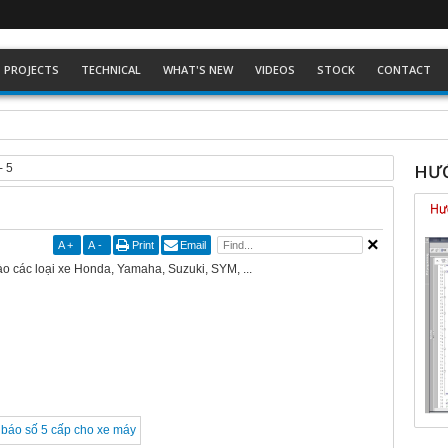
PROJECTS
TECHNICAL
WHAT'S NEW
VIDEOS
STOCK
CONTACT
ckhoff dòng Eco
HƯỚ
- 5
A
+
A
-
Print
Email
 các loại xe Honda, Yamaha, Suzuki, SYM, ...