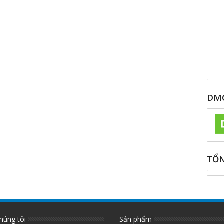
DMC
TỔN
húng tôi
Sản phẩm