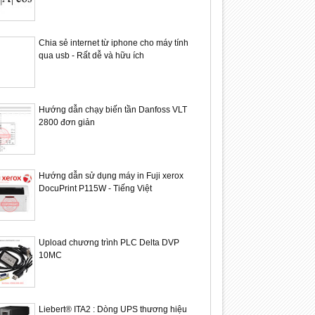
Chia sẻ internet từ iphone cho máy tính
qua usb - Rất dễ và hữu ích
Hướng dẫn chạy biến tần Danfoss VLT
2800 đơn giản
Hướng dẫn sử dụng máy in Fuji xerox
DocuPrint P115W - Tiếng Việt
Upload chương trình PLC Delta DVP
10MC
13
13
Liebert® ITA2 : Dòng UPS thương hiệu