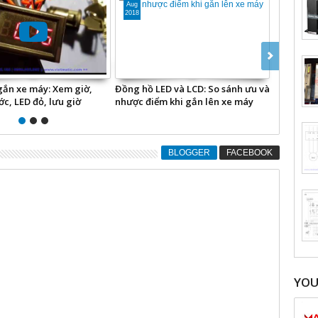
Aug
Aug
2018
2018
ắn xe máy: Xem giờ,
Đồng hồ LED và LCD: So sánh ưu và
Đồng hồ 
c, LED đỏ, lưu giờ
nhược điểm khi gắn lên xe máy
ô tô
BLOGGER
FACEBOOK
YO