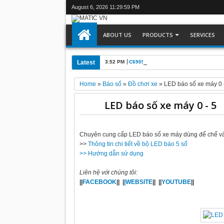
August 6, 2026
11:30:00 PM
ABOUT US
PRODUCTS
SERVICES
Latest
3:52 PM
C6905-0010 : Máy tính công nghiệp Be
Home
»
Báo số
»
Đồ chơi xe
»
LED báo số xe máy 0 
LED báo số xe máy 0 - 5
Chuyên cung cấp LED báo số xe máy dùng để chế vào
>>
Thông tin chi tiết về bộ LED báo 5 số
>> Hướng dẫn sử dụng
Liên hệ với chúng tôi:
||
FACEBOOK
|| |
|WEBSITE
|| ||
YOUTUBE
||