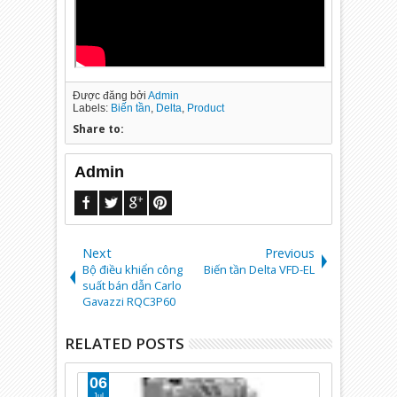
Được đăng bởi
Admin
Labels:
Biến tần
,
Delta
,
Product
Share to:
Admin
Next
Previous
Bộ điều khiển công
Biến tần Delta VFD-EL
suất bán dẫn Carlo
Gavazzi RQC3P60
RELATED POSTS
12
11
Aug
May