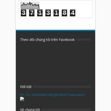
3
7
1
3
1
8
4
Theo dõi chúng tôi trên Facebook
Nổi bật
IPC, PLC và Module hãng Beckhoff Automation
Về chúng tôi