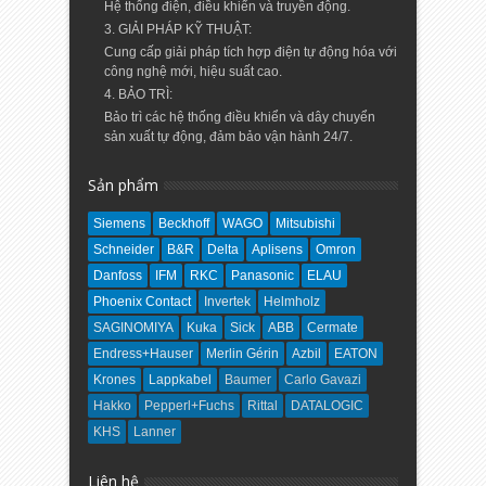
Hệ thống điện, điều khiển và truyền động.
3. GIẢI PHÁP KỸ THUẬT:
Cung cấp giải pháp tích hợp điện tự động hóa với
công nghệ mới, hiệu suất cao.
4. BẢO TRÌ:
Bảo trì các hệ thống điều khiển và dây chuyển
sản xuất tự động, đảm bảo vận hành 24/7.
Sản phẩm
Siemens
Beckhoff
WAGO
Mitsubishi
Schneider
B&R
Delta
Aplisens
Omron
Danfoss
IFM
RKC
Panasonic
ELAU
Phoenix Contact
Invertek
Helmholz
SAGINOMIYA
Kuka
Sick
ABB
Cermate
Endress+Hauser
Merlin Gérin
Azbil
EATON
Krones
Lappkabel
Baumer
Carlo Gavazi
Hakko
Pepperl+Fuchs
Rittal
DATALOGIC
KHS
Lanner
Liên hệ