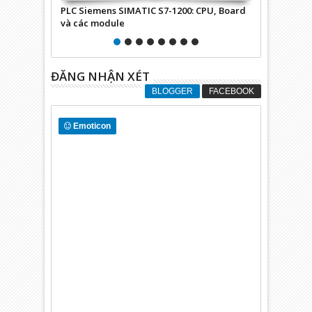
PLC Siemens SIMATIC S7-1200: CPU, Board
Ngõ ra tương
và các module
4HD32-0XB0
ĐĂNG NHẬN XÉT
BLOGGER
FACEBOOK
Emoticon