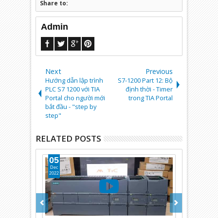
Share to:
Admin
Next
Previous
Hướng dẫn lập trình
S7-1200 Part 12: Bộ
PLC S7 1200 với TIA
định thời - Timer
Portal cho người mới
trong TIA Portal
bắt đầu - "step by
step"
RELATED POSTS
05
30
Dec
Jun
2022
2022