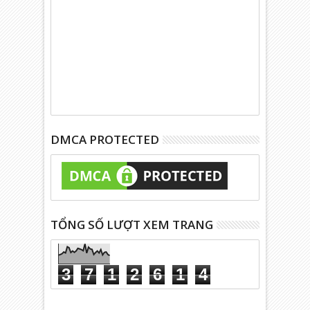
DMCA PROTECTED
TỔNG SỐ LƯỢT XEM TRANG
3
7
1
2
6
1
4