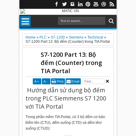
Home
»
PLC
»
S7-1200
»
Siemens
»
Technical
»
S7-1200 Part 13: Bộ đếm (Counter) trong TIA Portal
S7-1200 Part 13: Bộ
đếm (Counter) trong
TIA Portal
A
+
A
-
Print
Email
Hướng dẫn sử dụng bộ đếm
trong PLC Siemmens S7 1200
với TIA Portal
Trong phần mềm TIA Portal, có 3 bộ đếm cơ bản:
Đếm lên (CTU), đếm xuống (CTD) và đếm lên/
xuống (CTUD):