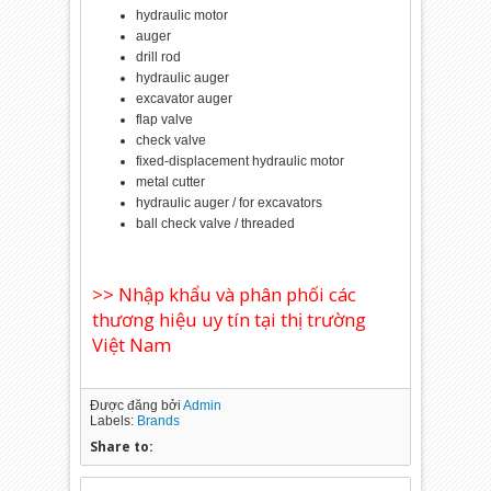
hydraulic motor
auger
drill rod
hydraulic auger
excavator auger
flap valve
check valve
fixed-displacement hydraulic motor
metal cutter
hydraulic auger / for excavators
ball check valve / threaded
>> Nhập khẩu và phân phối các
thương hiệu uy tín tại thị trường
Việt Nam
Được đăng bởi
Admin
Labels:
Brands
Share to: