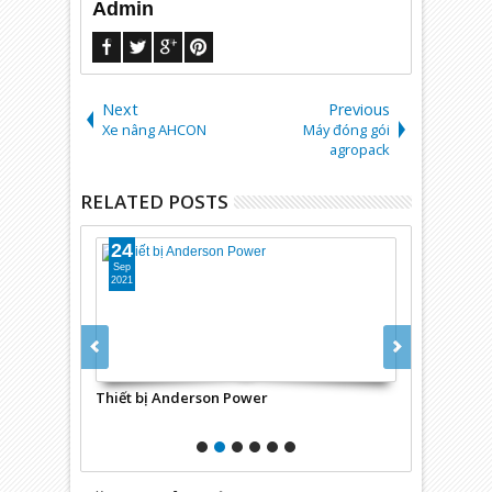
Admin
Next
Previous
Xe nâng AHCON
Máy đóng gói
agropack
RELATED POSTS
24
24
Sep
Sep
2021
2021
nderson-
Thiết bị Anderson Power
Cảm biến, th
Instrument