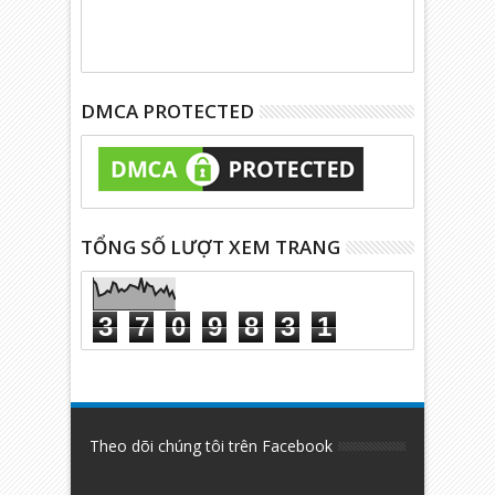
DMCA PROTECTED
TỔNG SỐ LƯỢT XEM TRANG
3
7
0
9
8
3
1
Theo dõi chúng tôi trên Facebook