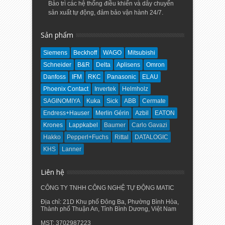
Bảo trì các hệ thống điều khiển và dây chuyển
sản xuất tự động, đảm bảo vận hành 24/7.
Sản phẩm
Siemens
Beckhoff
WAGO
Mitsubishi
Schneider
B&R
Delta
Aplisens
Omron
Danfoss
IFM
RKC
Panasonic
ELAU
Phoenix Contact
Invertek
Helmholz
SAGINOMIYA
Kuka
Sick
ABB
Cermate
Endress+Hauser
Merlin Gérin
Azbil
EATON
Krones
Lappkabel
Baumer
Carlo Gavazi
Hakko
Pepperl+Fuchs
Rittal
DATALOGIC
KHS
Lanner
Liên hệ
CÔNG TY TNHH CÔNG NGHỆ TỰ ĐỘNG MATIC
Địa chỉ: 21D Khu phố Đông Ba, Phường Bình Hòa,
Thành phố Thuận An, Tỉnh Bình Dương, Việt Nam
MST: 3702987223