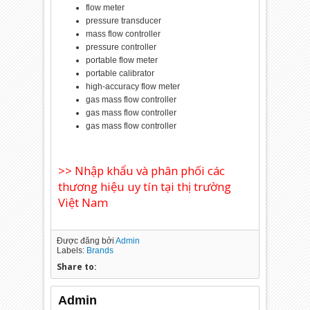
flow meter
pressure transducer
mass flow controller
pressure controller
portable flow meter
portable calibrator
high-accuracy flow meter
gas mass flow controller
gas mass flow controller
gas mass flow controller
>> Nhập khẩu và phân phối các
thương hiệu uy tín tại thị trường
Việt Nam
Được đăng bởi
Admin
Labels:
Brands
Share to:
Admin