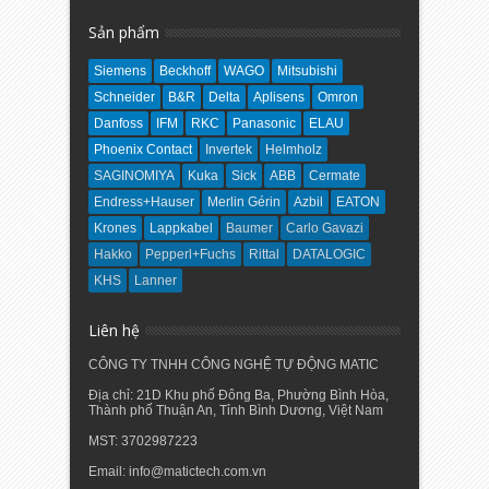
Sản phẩm
Siemens
Beckhoff
WAGO
Mitsubishi
Schneider
B&R
Delta
Aplisens
Omron
Danfoss
IFM
RKC
Panasonic
ELAU
Phoenix Contact
Invertek
Helmholz
SAGINOMIYA
Kuka
Sick
ABB
Cermate
Endress+Hauser
Merlin Gérin
Azbil
EATON
Krones
Lappkabel
Baumer
Carlo Gavazi
Hakko
Pepperl+Fuchs
Rittal
DATALOGIC
KHS
Lanner
Liên hệ
CÔNG TY TNHH CÔNG NGHỆ TỰ ĐỘNG MATIC
Địa chỉ: 21D Khu phố Đông Ba, Phường Bình Hòa,
Thành phố Thuận An, Tỉnh Bình Dương, Việt Nam
MST: 3702987223
Email: info@matictech.com.vn