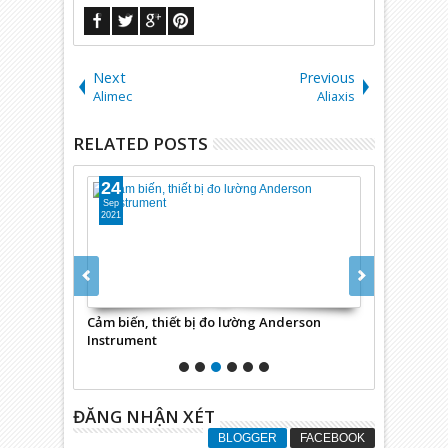
Next
Previous
Alimec
Aliaxis
RELATED POSTS
24
24
Sep
Sep
2021
2021
Cảm biến, thiết bị đo lường Anderson
Động cơ, hộ
Instrument
ĐĂNG NHẬN XÉT
BLOGGER
FACEBOOK