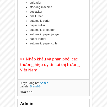
unloader
stacking machine
destacker
pile turner
automatic sorter
paper cutter
automatic unloader
automatic paper jogger
paper jogger
automatic paper cutter
>> Nhập khẩu và phân phối các
thương hiệu uy tín tại thị trường
Việt Nam
Được đăng bởi
Admin
Labels:
Brand-B
Share to:
Admin