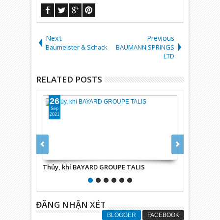
Next
Previous
Baumeister & Schack
BAUMANN SPRINGS
LTD
RELATED POSTS
26
26
Sep
Sep
2021
2021
Thủy, khí BAYARD GROUPE TALIS
Máy gia côn
ĐĂNG NHẬN XÉT
BLOGGER
FACEBOOK