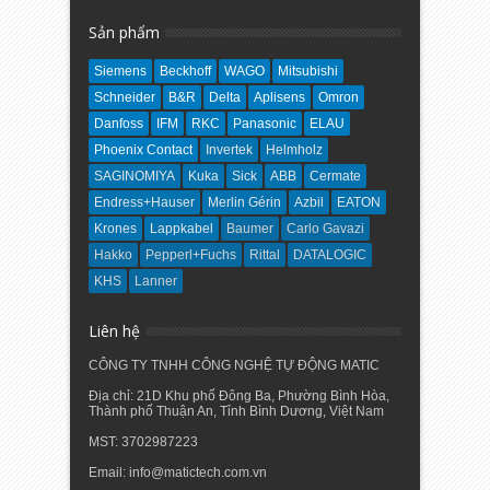
Sản phẩm
Siemens
Beckhoff
WAGO
Mitsubishi
Schneider
B&R
Delta
Aplisens
Omron
Danfoss
IFM
RKC
Panasonic
ELAU
Phoenix Contact
Invertek
Helmholz
SAGINOMIYA
Kuka
Sick
ABB
Cermate
Endress+Hauser
Merlin Gérin
Azbil
EATON
Krones
Lappkabel
Baumer
Carlo Gavazi
Hakko
Pepperl+Fuchs
Rittal
DATALOGIC
KHS
Lanner
Liên hệ
CÔNG TY TNHH CÔNG NGHỆ TỰ ĐỘNG MATIC
Địa chỉ: 21D Khu phố Đông Ba, Phường Bình Hòa,
Thành phố Thuận An, Tỉnh Bình Dương, Việt Nam
MST: 3702987223
Email: info@matictech.com.vn