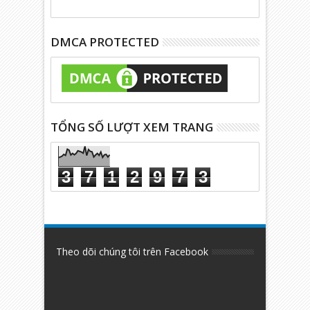
DMCA PROTECTED
TỔNG SỐ LƯỢT XEM TRANG
3
7
1
2
9
7
3
Theo dõi chúng tôi trên Facebook