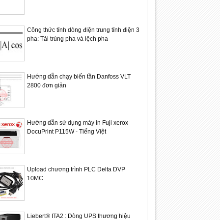
Công thức tính dòng điện trung tính điện 3
pha: Tải trùng pha và lệch pha
Hướng dẫn chạy biến tần Danfoss VLT
29
29
2800 đơn giản
Sep
Sep
2021
2021
Hướng dẫn sử dụng máy in Fuji xerox
DocuPrint P115W - Tiếng Việt
dustries, Inc
DESTACO
De Pretto
Upload chương trình PLC Delta DVP
10MC
Liebert® ITA2 : Dòng UPS thương hiệu