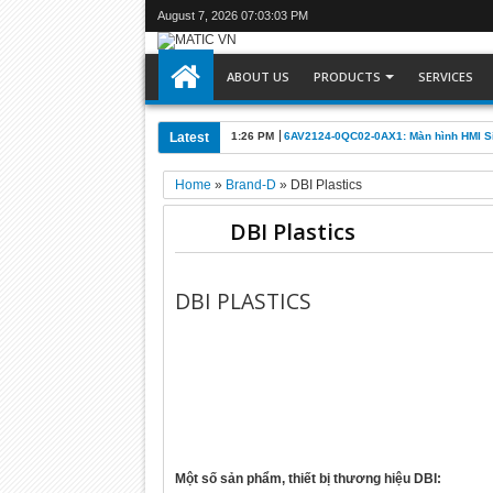
August 7, 2026
07:03:03 PM
ABOUT US
PRODUCTS
SERVICES
Latest
1:26 PM
6AV2124-0QC02-0AX1: Màn hình HMI 
Home
»
Brand-D
»
DBI Plastics
DBI Plastics
DBI PLASTICS
Một số sản phẩm, thiết bị thương hiệu DBI: