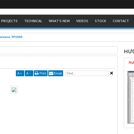
PROJECTS
TECHNICAL
WHAT'S NEW
VIDEOS
STOCK
CONTACT
Siemens TP1500
HƯỚ
A
+
A
-
Print
Email