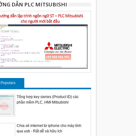
NG DẪN PLC MITSUBISHI
Populars
Tổng hợp key sieries (Product ID) các
phần mềm PLC, HMI Mitsubishi
Chia sẻ internet từ iphone cho máy tính
qua usb - Rất dễ và hữu ích