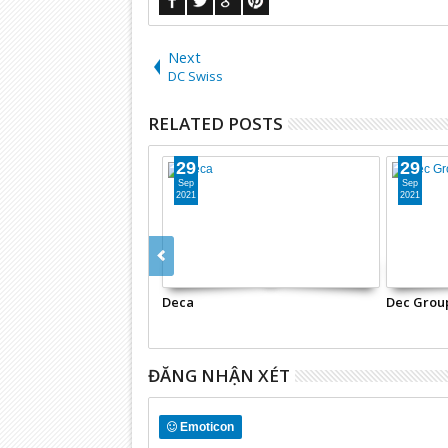
Next
DC Swiss
RELATED POSTS
29
29
Sep
Sep
2021
2021
Deca
Dec Grou
ĐĂNG NHẬN XÉT
Emoticon