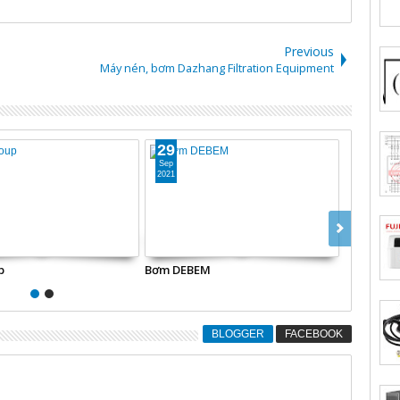
Previous
Máy nén, bơm Dazhang Filtration Equipment
29
29
Sep
Sep
2021
2021
p
Bơm DEBEM
Deacon In
BLOGGER
FACEBOOK