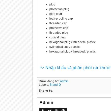
plug
protection plug
pipe plug
leak-proofing cap
threaded cap
protective cap
threaded plug
conical plug
hexagonal plug / threaded / plastic
cylindrical cap / plastic
hexagonal plug / threaded / plastic
>> Nhập khẩu và phân phối các thương
Được đăng bởi
Admin
Labels:
Brand-D
Share to:
Admin