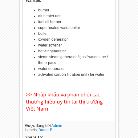
Wanson:
burner
air heater unit
fuel oil burner
superheated water boiler
boiler
oxygen generator
water softener
hot air generator
steam steam generator / gas / water tube /
three-pass
water deaerator
activated carbon filtration unit / for water
>> Nhập khẩu và phân phối các
thương hiệu uy tín tại thị trường
Việt Nam
Được đăng bởi
Admin
Labels:
Brand-B
Share to: