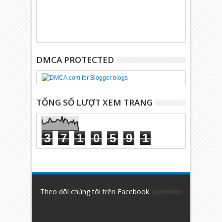
DMCA PROTECTED
TỔNG SỐ LƯỢT XEM TRANG
3
7
1
0
5
9
1
Theo dõi chúng tôi trên Facebook