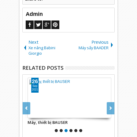
Admin
Next
Previous
Xe nâng Babini
Máy sấy BAADER
Giorgio
RELATED POSTS
26
26
Sep
Sep
2021
2021
hnologie
Máy, thiết bị BAUSER
Thiết bị mạ