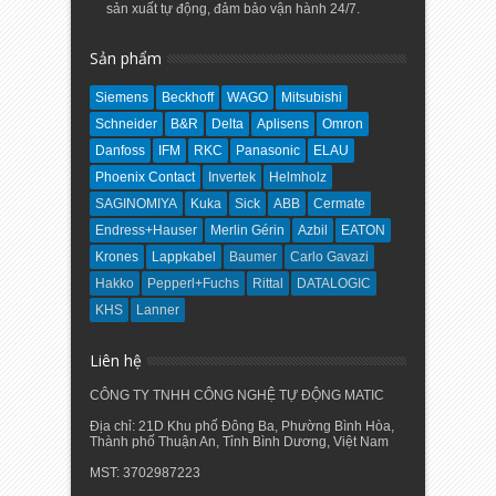
sản xuất tự động, đảm bảo vận hành 24/7.
Sản phẩm
Siemens
Beckhoff
WAGO
Mitsubishi
Schneider
B&R
Delta
Aplisens
Omron
Danfoss
IFM
RKC
Panasonic
ELAU
Phoenix Contact
Invertek
Helmholz
SAGINOMIYA
Kuka
Sick
ABB
Cermate
Endress+Hauser
Merlin Gérin
Azbil
EATON
Krones
Lappkabel
Baumer
Carlo Gavazi
Hakko
Pepperl+Fuchs
Rittal
DATALOGIC
KHS
Lanner
Liên hệ
CÔNG TY TNHH CÔNG NGHỆ TỰ ĐỘNG MATIC
Địa chỉ: 21D Khu phố Đông Ba, Phường Bình Hòa,
Thành phố Thuận An, Tỉnh Bình Dương, Việt Nam
MST: 3702987223