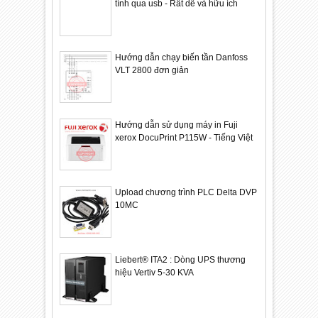
tính qua usb - Rất dễ và hữu ích
Hướng dẫn chạy biến tần Danfoss
VLT 2800 đơn giản
Hướng dẫn sử dụng máy in Fuji
xerox DocuPrint P115W - Tiếng Việt
Upload chương trình PLC Delta DVP
10MC
Liebert® ITA2 : Dòng UPS thương
hiệu Vertiv 5-30 KVA