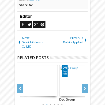
Share to:
Editor
Next
Previous
Dainichi Hanso
Daikin Applied
Co.LTD
RELATED POSTS
29
29
Sep
Sep
2021
2021
Dec Group
Bơm DEBEM