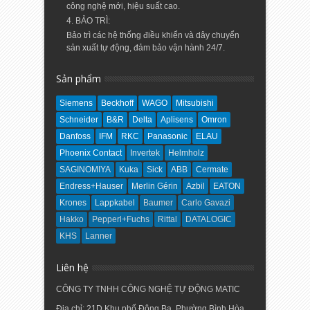
công nghệ mới, hiệu suất cao.
4. BẢO TRÌ:
Bảo trì các hệ thống điều khiển và dây chuyển
sản xuất tự động, đảm bảo vận hành 24/7.
Sản phẩm
Siemens
Beckhoff
WAGO
Mitsubishi
Schneider
B&R
Delta
Aplisens
Omron
Danfoss
IFM
RKC
Panasonic
ELAU
Phoenix Contact
Invertek
Helmholz
SAGINOMIYA
Kuka
Sick
ABB
Cermate
Endress+Hauser
Merlin Gérin
Azbil
EATON
Krones
Lappkabel
Baumer
Carlo Gavazi
Hakko
Pepperl+Fuchs
Rittal
DATALOGIC
KHS
Lanner
Liên hệ
CÔNG TY TNHH CÔNG NGHỆ TỰ ĐỘNG MATIC
Địa chỉ: 21D Khu phố Đông Ba, Phường Bình Hòa,