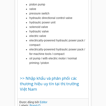
piston pump
valve
pressure switch
hydraulic directional control valve
hydraulic power unit
solenoid valve
hydraulic valve
electric valve
electrically-powered hydraulic power pack /
compact
electrically-powered hydraulic power pack /
for machine tools / compact
oil pump / with electric motor / normal
priming / piston
>> Nhập khẩu và phân phối các
thương hiệu uy tín tại thị trường
Việt Nam
Được đăng bởi
Editor
Labels:
Brand-D