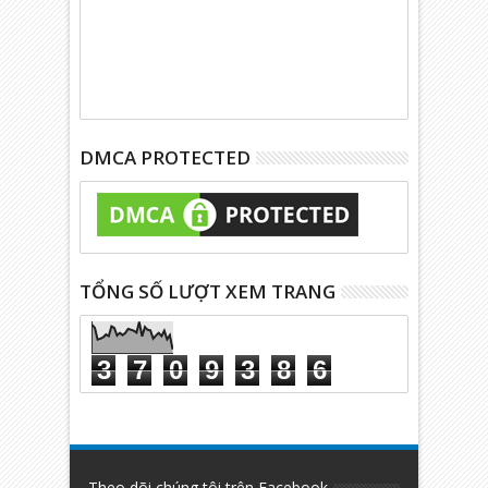
DMCA PROTECTED
TỔNG SỐ LƯỢT XEM TRANG
3
7
0
9
3
8
6
Theo dõi chúng tôi trên Facebook