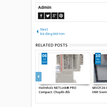
Admin
Next
Bài đăng Mới hơn
RELATED POSTS
06
10
Jul
Apr
2024
2025
Helmholz NETLink® PRO
6AV2124-
Compact: Chuyển đổi
HMI Siem
MPI/PPI/PROFIBUS sang Ethernet
cho PLC Siemens S7