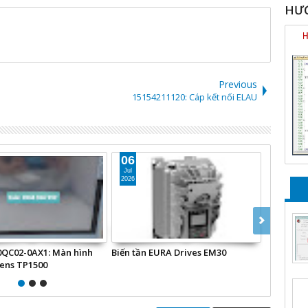
HƯỚ
Previous
15154211­120: Cáp kết nối ELAU
06
16
Jul
Apr
2026
2025
0QC02-0AX1: Màn hình
Biến tần EURA Drives EM30
C6905-001
ens TP1500
Beckhoff 