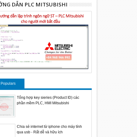
NG DẪN PLC MITSUBISHI
01
01
Sep
Sep
2024
2024
Populars
Tổng hợp key sieries (Product ID) các
phần mềm PLC, HMI Mitsubishi
0 : Máy tính công nghiệp
VW3M8102R100: Cáp kết nối
BMH1001P
dòng Eco
encoder Schneider 10m
Schneide
3.3Nm, 6
Chia sẻ internet từ iphone cho máy tính
qua usb - Rất dễ và hữu ích