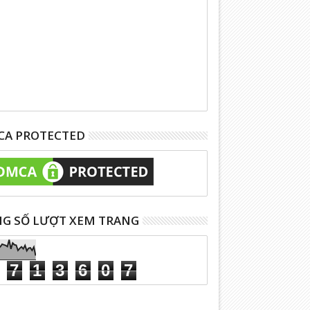
A PROTECTED
G SỐ LƯỢT XEM TRANG
7
1
3
6
0
7