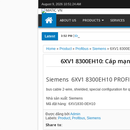
August 9, 2026
10:51:25 AM
ABOUT US
PRODUCTS
SERVICES
Latest
3:52 PM
C6905-0010 : Máy tính công nghiệp Be
Home
»
Product
»
Profibus
»
Siemens
»
6XV1 830­0E
6XV1 830­0EH10: Cáp mạn
Siemens 6XV1 830­0EH10 PROFI
bus cable 2-wire, shielded, special configuration for
Nhà sản xuất: Siemens
Mã đặt hàng: 6XV1830-0EH10
Được đăng bởi
Admin
Labels:
Product
,
Profibus
,
Siemens
Share to: