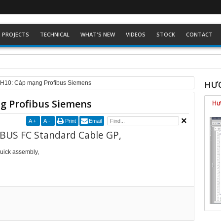
PROJECTS
TECHNICAL
WHAT'S NEW
VIDEOS
STOCK
CONTACT
ckhoff dòng Eco
HƯỚ
H10: Cáp mạng Profibus Siemens
g Profibus Siemens
A
+
A
-
Print
Email
BUS FC Standard Cable GP,
 quick assembly,