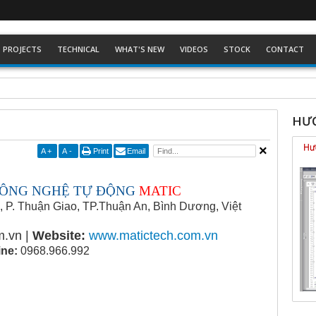
PROJECTS
TECHNICAL
WHAT'S NEW
VIDEOS
STOCK
CONTACT
ckhoff dòng Eco
HƯỚ
A
+
A
-
Print
Email
CÔNG NGHỆ TỰ ĐỘNG
MATIC
 P. Thuận Giao, TP.Thuận An, Bình Dương, Việt
m.vn |
Website:
www.matictech.com.vn
ine:
0968.966.992