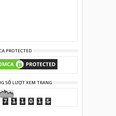
A PROTECTED
G SỐ LƯỢT XEM TRANG
7
1
1
0
1
5