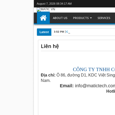
August 7, 2026
08:34:18 AM
ABOUT US
PRODUCTS
SERVICES
Latest
3:52 PM
C6905-0010 : Máy tính công nghiệp Be
Liên hệ
CÔNG TY TNHH 
Địa chỉ:
Ô 86, đường D1, KDC Việt Sing,
Nam.
Email:
info@matictech.co
Hotl