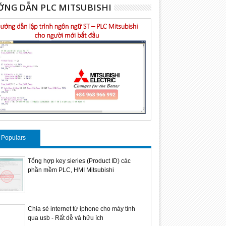
NG DẪN PLC MITSUBISHI
Populars
Tổng hợp key sieries (Product ID) các
phần mềm PLC, HMI Mitsubishi
Chia sẻ internet từ iphone cho máy tính
qua usb - Rất dễ và hữu ích