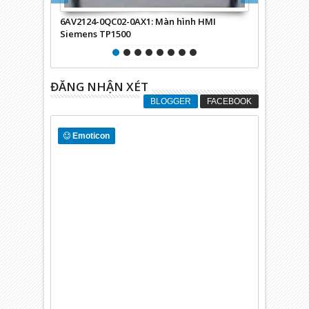
6AV2124-0QC02-0AX1: Màn hình HMI
Biến tần EUR
Siemens TP1500
ĐĂNG NHẬN XÉT
BLOGGER
FACEBOOK
Emoticon