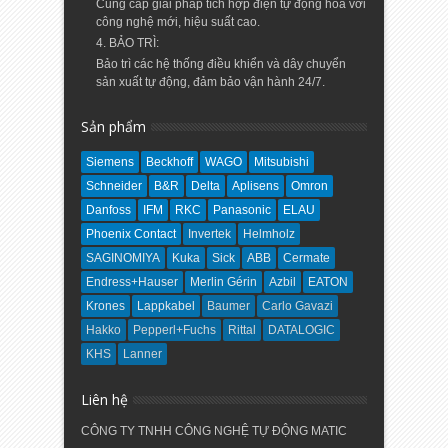
Cung cấp giải pháp tích hợp điện tự động hóa với
công nghệ mới, hiệu suất cao.
4. BẢO TRÌ:
Bảo trì các hệ thống điều khiển và dây chuyển
sản xuất tự động, đảm bảo vận hành 24/7.
Sản phẩm
Siemens
Beckhoff
WAGO
Mitsubishi
Schneider
B&R
Delta
Aplisens
Omron
Danfoss
IFM
RKC
Panasonic
ELAU
Phoenix Contact
Invertek
Helmholz
SAGINOMIYA
Kuka
Sick
ABB
Cermate
Endress+Hauser
Merlin Gérin
Azbil
EATON
Krones
Lappkabel
Baumer
Carlo Gavazi
Hakko
Pepperl+Fuchs
Rittal
DATALOGIC
KHS
Lanner
Liên hệ
CÔNG TY TNHH CÔNG NGHỆ TỰ ĐỘNG MATIC