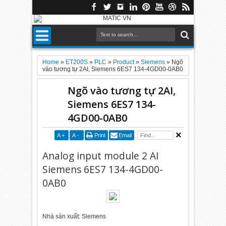
Home
»
ET200S
»
PLC
»
Product
»
Siemens
»
Ngõ
vào tương tự 2AI, Siemens 6ES7 134-4GD00-0AB0
Ngõ vào tương tự 2AI,
Siemens 6ES7 134-
4GD00-0AB0
A
+
A
-
Print
Email
Analog input module 2 AI
Siemens 6ES7 134-4GD00-
0AB0
Nhà sản xuất: Siemens