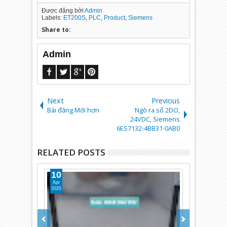
Được đăng bởi
Admin
Labels:
ET200S
,
PLC
,
Product
,
Siemens
Share to:
Admin
Next
Previous
Bài đăng Mới hơn
Ngõ ra số 2DO,
24VDC, Siemens
6ES7132-4BB31-0AB0
RELATED POSTS
10
06
Apr
Jul
2025
2026