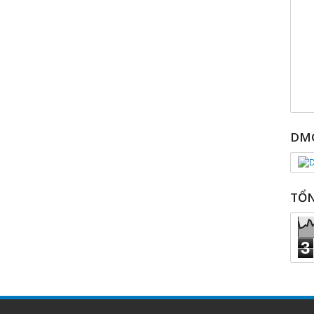
DMC
TỔN
3