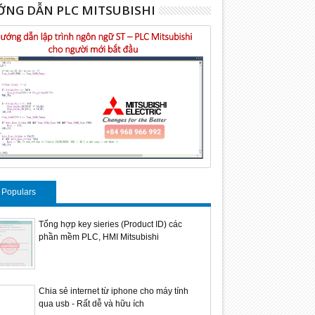
NG DẪN PLC MITSUBISHI
Populars
Tổng hợp key sieries (Product ID) các
phần mềm PLC, HMI Mitsubishi
Chia sẻ internet từ iphone cho máy tính
qua usb - Rất dễ và hữu ích