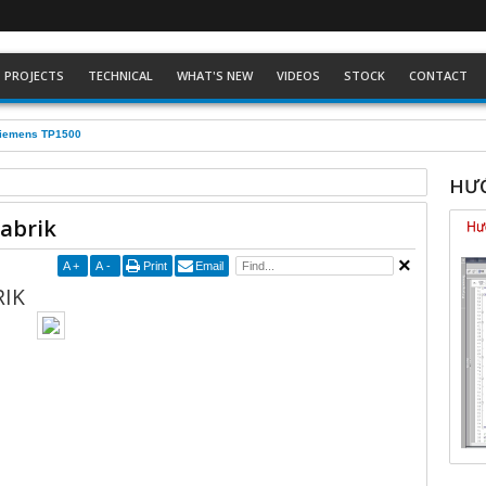
PROJECTS
TECHNICAL
WHAT'S NEW
VIDEOS
STOCK
CONTACT
Siemens TP1500
HƯỚ
abrik
A
+
A
-
Print
Email
RIK