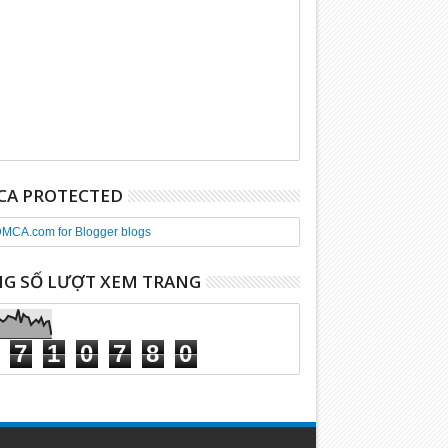
A PROTECTED
G SỐ LƯỢT XEM TRANG
7
1
0
7
8
0