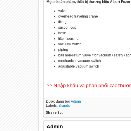
Một số sản phẩm, thiết bị thương hiệu Albert Feze
valve
overhead traveling crane
fitting
suction cup
hose
filter housing
vacuum switch
piping
ball non-return valve / for vacuum / safety / sp
mechanical vacuum switch
adjustable vacuum switch
>> Nhập khẩu và phân phối các thương
Được đăng bởi
Admin
Labels:
Brands
Share to:
Admin