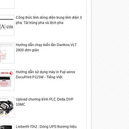
Công thức tính dòng điện trung tính điện 3
pha: Tải trùng pha và lệch pha
Hướng dẫn chạy biến tần Danfoss VLT
2800 đơn giản
24
24
Sep
Sep
2021
2021
Hướng dẫn sử dụng máy in Fuji xerox
DocuPrint P115W - Tiếng Việt
 hộp giảm tốc Andantex
Máy và dây chuyền sản xuất AND
Băng tải 
& OR
Upload chương trình PLC Delta DVP
10MC
Liebert® ITA2 : Dòng UPS thương hiệu