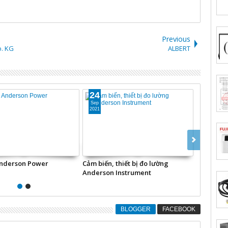
Previous
o. KG
ALBERT
24
24
Sep
Sep
2021
2021
Anderson Power
Cảm biến, thiết bị đo lường
Động cơ,
Anderson Instrument
USA
BLOGGER
FACEBOOK