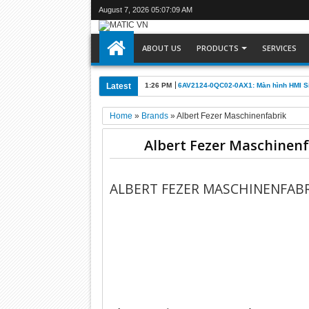
August 7, 2026
05:07:10 AM
ABOUT US
PRODUCTS
SERVICES
Latest
1:26 PM
6AV2124-0QC02-0AX1: Màn hình HMI 
Home
»
Brands
»
Albert Fezer Maschinenfabrik
Albert Fezer Maschinenf
ALBERT FEZER MASCHINENFAB