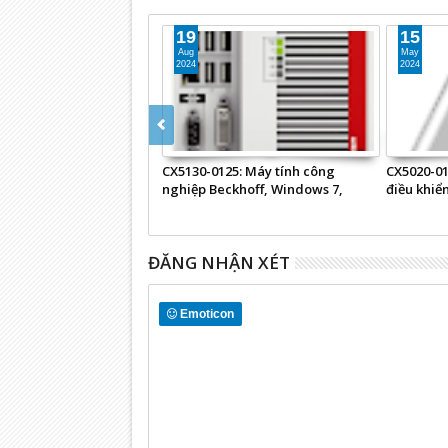
19
15
Aug
May
2024
2024
30: Máy tính công
CX5130-0125: Máy tính công
CX5020-011
ckhoff, Windows 7,
nghiệp Beckhoff, Windows 7,
điều khiể
inCAT
TwinCAT 3 XAR
ĐĂNG NHẬN XÉT
Emoticon