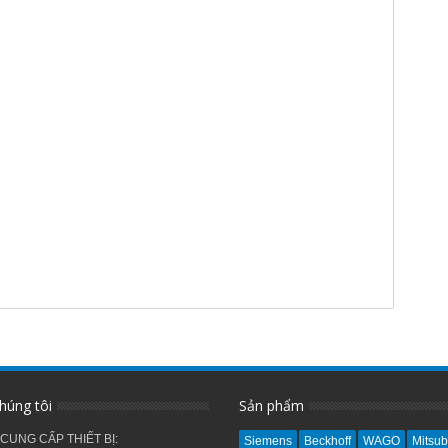
húng tôi
Sản phẩm
 CUNG CẤP THIẾT BỊ:
Siemens
Beckhoff
WAGO
Mitsub