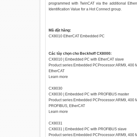
programmed with TwinCAT via the additional Ethern
Identification Value for a Hot Connect group.
Mã đặt hàng:
CX8010
EtherCAT Embedded PC
Các tùy chọn cho Beckhoff CX8000:
CX8010 | Embedded PC with EtherCAT slave
Product series:Embedded PCProcessor:ARM9, 400 M
EtherCAT
Learn more
CX8030
CX8030 | Embedded PC with PROFIBUS master
Product series:Embedded PCProcessor:ARM9, 400 M
PROFIBUS, EtherCAT
Learn more
CX8031
CX8031 | Embedded PC with PROFIBUS slave
Product series:Embedded PCProcessor:ARM9, 400 M