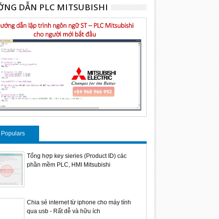
NG DẪN PLC MITSUBISHI
Populars
Tổng hợp key sieries (Product ID) các
phần mềm PLC, HMI Mitsubishi
Chia sẻ internet từ iphone cho máy tính
qua usb - Rất dễ và hữu ích