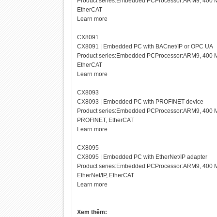
Product series:Embedded PCProcessor:ARM9, 400 M
EtherCAT
Learn more
CX8091
CX8091 | Embedded PC with BACnet/IP or OPC UA
Product series:Embedded PCProcessor:ARM9, 400 M
EtherCAT
Learn more
CX8093
CX8093 | Embedded PC with PROFINET device
Product series:Embedded PCProcessor:ARM9, 400 M
PROFINET, EtherCAT
Learn more
CX8095
CX8095 | Embedded PC with EtherNet/IP adapter
Product series:Embedded PCProcessor:ARM9, 400 M
EtherNet/IP, EtherCAT
Learn more
Xem thêm: