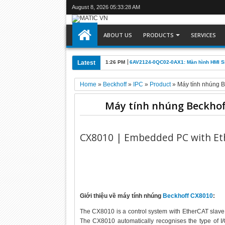
August 8, 2026
05:33:29 AM
ABOUT US
PRODUCTS
SERVICES
Latest
1:26 PM
6AV2124-0QC02-0AX1: Màn hình HMI 
Home
»
Beckhoff
»
IPC
»
Product
»
Máy tính nhúng 
Máy tính nhúng Beckhof
CX8010 | Embedded PC with Et
Giới thiệu về máy tính nhúng
Beckhoff CX8010
:
The CX8010 is a control system with EtherCAT slave i
The CX8010 automatically recognises the type of I/