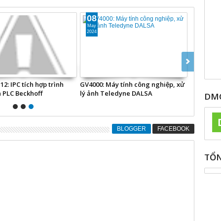
08
May
2024
2: IPC tích hợp trình
GV4000: Máy tính công nghiệp, xử
n PLC Beckhoff
lý ảnh Teledyne DALSA
DMC
BLOGGER
FACEBOOK
TỔN