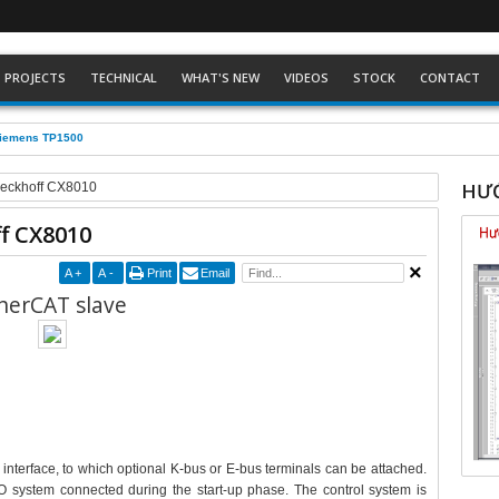
PROJECTS
TECHNICAL
WHAT'S NEW
VIDEOS
STOCK
CONTACT
Siemens TP1500
HƯỚ
Beckhoff CX8010
f CX8010
A
+
A
-
Print
Email
herCAT slave
nterface, to which optional K-bus or E-bus terminals can be attached.
O system connected during the start-up phase. The control system is