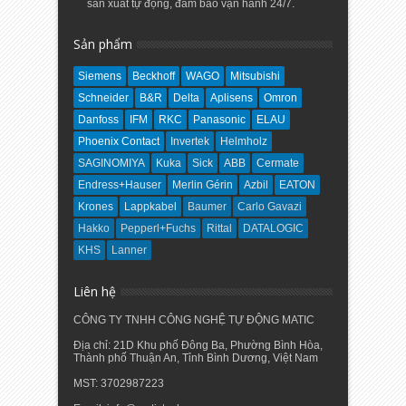
sản xuất tự động, đảm bảo vận hành 24/7.
Sản phẩm
Siemens
Beckhoff
WAGO
Mitsubishi
Schneider
B&R
Delta
Aplisens
Omron
Danfoss
IFM
RKC
Panasonic
ELAU
Phoenix Contact
Invertek
Helmholz
SAGINOMIYA
Kuka
Sick
ABB
Cermate
Endress+Hauser
Merlin Gérin
Azbil
EATON
Krones
Lappkabel
Baumer
Carlo Gavazi
Hakko
Pepperl+Fuchs
Rittal
DATALOGIC
KHS
Lanner
Liên hệ
CÔNG TY TNHH CÔNG NGHỆ TỰ ĐỘNG MATIC
Địa chỉ: 21D Khu phố Đông Ba, Phường Bình Hòa,
Thành phố Thuận An, Tỉnh Bình Dương, Việt Nam
MST: 3702987223