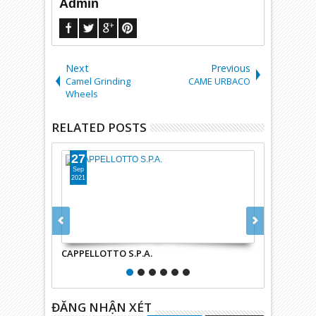
Admin
Next
Previous
Camel Grinding
CAME URBACO
Wheels
RELATED POSTS
27
27
Sep
Sep
2021
2021
CAPPELLOTTO S.P.A.
capp plast srl
ĐĂNG NHẬN XÉT