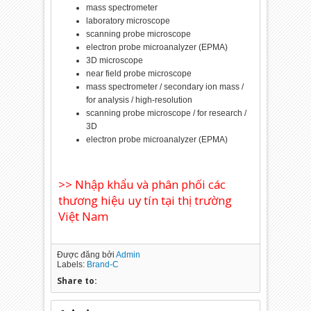
mass spectrometer
laboratory microscope
scanning probe microscope
electron probe microanalyzer (EPMA)
3D microscope
near field probe microscope
mass spectrometer / secondary ion mass /
for analysis / high-resolution
scanning probe microscope / for research /
3D
electron probe microanalyzer (EPMA)
>> Nhập khẩu và phân phối các
thương hiệu uy tín tại thị trường
Việt Nam
Được đăng bởi
Admin
Labels:
Brand-C
Share to: