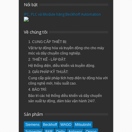
Nổi bật
IPC, PLC và Module hãng Beckhoff Automation
Về chúng tôi
1. CUNG CẤP THIẾT BỊ:
Vật tư tự động hóa và truyền động cho cho máy
móc và dây chuyền công nghiệp.
2. THIẾT KẾ - LẮP ĐẶT:
Hệ thống điện, điều khiển và truyền động.
3. GIẢI PHÁP KỸ THUẬT:
Cung cấp giải pháp tích hợp điện tự động hóa với
công nghệ mới, hiệu suất cao.
4. BẢO TRÌ:
Bảo trì các hệ thống điều khiển và dây chuyển
sản xuất tự động, đảm bảo vận hành 24/7.
Sản phẩm
Siemens
Beckhoff
WAGO
Mitsubishi
Schneider
B&R
Delta
Aplisens
Omron