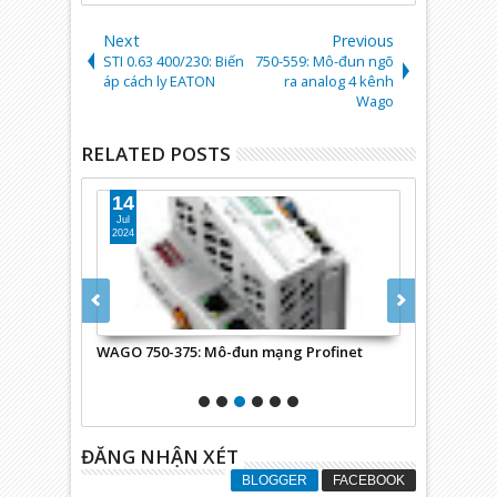
Next
Previous
STI 0.63 400/230: Biến
750-559: Mô-đun ngõ
áp cách ly EATON
ra analog 4 kênh
Wago
RELATED POSTS
14
24
Jul
Apr
2024
2024
ổng Ethernet
WAGO 750-375: Mô-đun mạng Profinet
WAGO 787-73
ĐĂNG NHẬN XÉT
BLOGGER
FACEBOOK