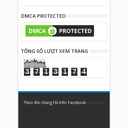
DMCA PROTECTED
TỔNG SỐ LƯỢT XEM TRANG
3
7
1
3
1
7
4
Theo dõi chúng tôi trên Facebook