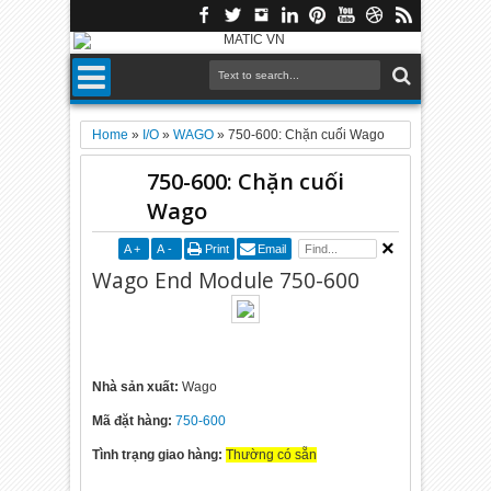
Home
»
I/O
»
WAGO
»
750-600: Chặn cuối Wago
750-600: Chặn cuối
Wago
A
+
A
-
Print
Email
Wago End Module 750-600
Nhà sản xuất:
Wago
Mã đặt hàng:
750-600
Tình trạng giao hàng:
Thường có sẵn