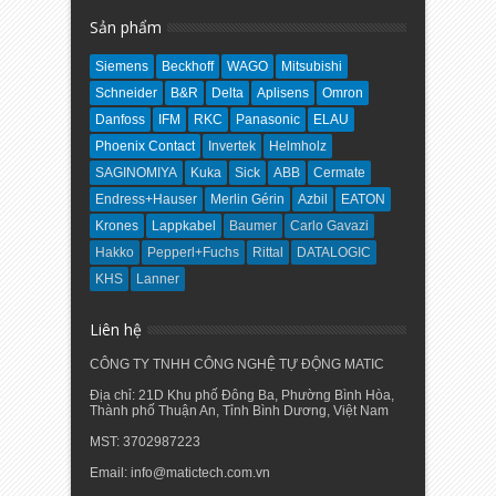
Sản phẩm
Siemens
Beckhoff
WAGO
Mitsubishi
Schneider
B&R
Delta
Aplisens
Omron
Danfoss
IFM
RKC
Panasonic
ELAU
Phoenix Contact
Invertek
Helmholz
SAGINOMIYA
Kuka
Sick
ABB
Cermate
Endress+Hauser
Merlin Gérin
Azbil
EATON
Krones
Lappkabel
Baumer
Carlo Gavazi
Hakko
Pepperl+Fuchs
Rittal
DATALOGIC
KHS
Lanner
Liên hệ
CÔNG TY TNHH CÔNG NGHỆ TỰ ĐỘNG MATIC
Địa chỉ: 21D Khu phố Đông Ba, Phường Bình Hòa,
Thành phố Thuận An, Tỉnh Bình Dương, Việt Nam
MST: 3702987223
Email: info@matictech.com.vn