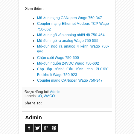
Xem thêm:
Mô-đun mạng CANopen Wago 750-347
Coupler mạng Ethernet Modbus TCP Wago
750-362
Mô-đun ngõ vào analog nhiệt độ 750-464
Mô-đun ngõ ra analog Wago 750-555
Mô-đun ngõ ra analog 4 kênh Wago 750-
559
Chặn cuối Wago 750-600
Mô-đun nguồn 24VDC Wago 750-602
Cáp lập trình/ Cấu hình cho PLC/PC
Beckhoff/ Wago 750-923
Coupler mạng CANopen Wago 750-347
Được đăng bởi
Admin
Labels:
I/O
,
WAGO
Share to:
Admin