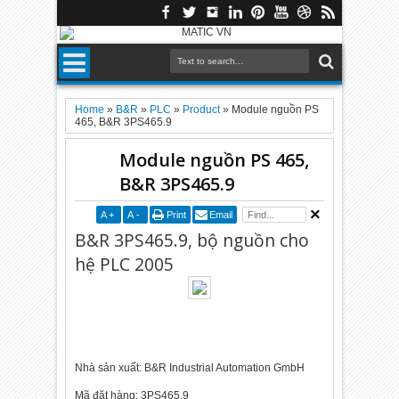
Home
»
B&R
»
PLC
»
Product
»
Module nguồn PS
465, B&R 3PS465.9
Module nguồn PS 465,
B&R 3PS465.9
A
+
A
-
Print
Email
B&R 3PS465.9, bộ nguồn cho
hệ PLC 2005
Nhà sản xuất: B&R Industrial Automation GmbH
Mã đặt hàng: 3PS465.9