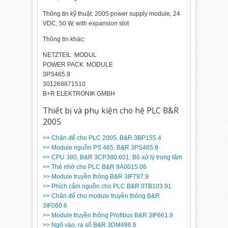
Thông tin kỹ thuật: 2005 power supply module, 24
VDC, 50 W, with expansion slot
Thông tin khác:
NETZTEIL ­ MODUL
POWER PACK ­ MODULE
3PS465.9
301268871510
B+R ELEKTRONIK GMBH
Thiết bị và phụ kiện cho hệ PLC B&R
2005
>> Chân đế cho PLC 2005, B&R 3BP155.4
>> Module nguồn PS 465, B&R 3PS465.9
>> CPU 380, B&R 3CP380.60­1: Bộ xử lý trung tâm
>> Thẻ nhớ cho PLC B&R 9A0015.06
>> Module truyền thông B&R 3IF797.9
>> Phích cắm nguồn cho PLC B&R 0TB103.91
>> Chân đế cho module truyền thông B&R
3IF060.6
>> Module truyền thông Profibus B&R 3IF661.9
>> Ngõ vào, ra số B&R 3DM486.6