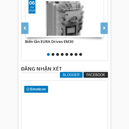
06
16
Jul
Apr
2026
2025
Biến tần EURA Drives EM30
C6905-0010 :
dòng Eco
ĐĂNG NHẬN XÉT
BLOGGER
FACEBOOK
Emoticon