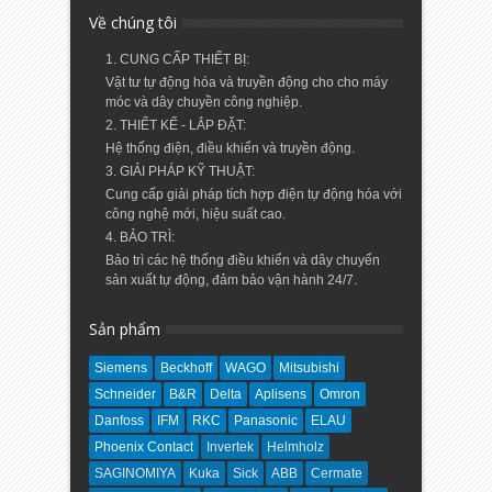
Về chúng tôi
1. CUNG CẤP THIẾT BỊ:
Vật tư tự động hóa và truyền động cho cho máy
móc và dây chuyền công nghiệp.
2. THIẾT KẾ - LẮP ĐẶT:
Hệ thống điện, điều khiển và truyền động.
3. GIẢI PHÁP KỸ THUẬT:
Cung cấp giải pháp tích hợp điện tự động hóa với
công nghệ mới, hiệu suất cao.
4. BẢO TRÌ:
Bảo trì các hệ thống điều khiển và dây chuyển
sản xuất tự động, đảm bảo vận hành 24/7.
Sản phẩm
Siemens
Beckhoff
WAGO
Mitsubishi
Schneider
B&R
Delta
Aplisens
Omron
Danfoss
IFM
RKC
Panasonic
ELAU
Phoenix Contact
Invertek
Helmholz
SAGINOMIYA
Kuka
Sick
ABB
Cermate