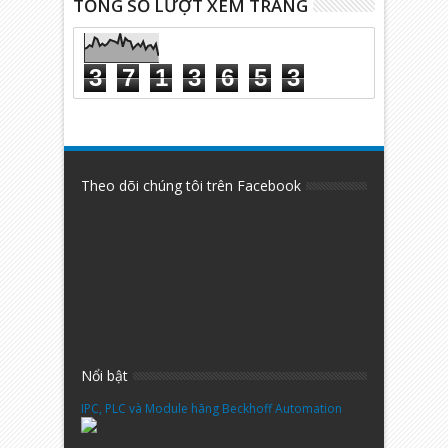
TỔNG SỐ LƯỢT XEM TRANG
3
7
1
3
6
5
3
Theo dõi chúng tôi trên Facebook
Nổi bật
IPC, PLC và Module hãng Beckhoff Automation