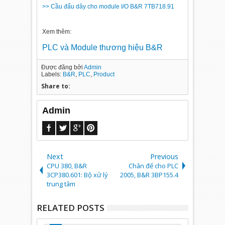
>> Cầu đấu dây cho module I/O B&R 7TB718.91
Xem thêm:
PLC và Module thương hiệu B&R
Được đăng bởi
Admin
Labels:
B&R
,
PLC
,
Product
Share to:
Admin
Next
Previous
CPU 380, B&R
Chân đế cho PLC
3CP380.60­1: Bộ xử lý
2005, B&R 3BP155.4
trung tâm
RELATED POSTS