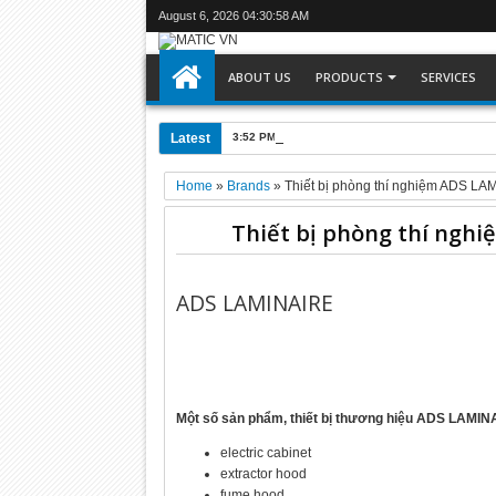
August 6, 2026
04:30:58 AM
ABOUT US
PRODUCTS
SERVICES
Latest
3:52 PM
C6905-0010 : Máy tính công nghiệp Be
Home
»
Brands
»
Thiết bị phòng thí nghiệm ADS LA
Thiết bị phòng thí ngh
ADS LAMINAIRE
Một số sản phẩm, thiết bị thương hiệu ADS LAMIN
electric cabinet
extractor hood
fume hood