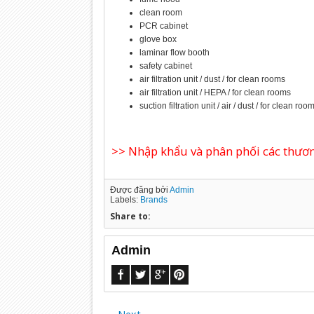
clean room
PCR cabinet
glove box
laminar flow booth
safety cabinet
air filtration unit / dust / for clean rooms
air filtration unit / HEPA / for clean rooms
suction filtration unit / air / dust / for clean roo
>> Nhập khẩu và phân phối các thương
Được đăng bởi
Admin
Labels:
Brands
Share to:
Admin