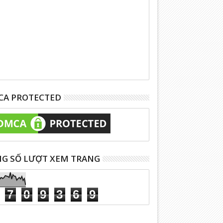
A PROTECTED
G SỐ LƯỢT XEM TRANG
7
0
9
3
6
9