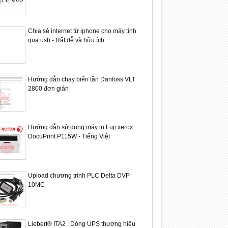
Chia sẻ internet từ iphone cho máy tính
qua usb - Rất dễ và hữu ích
24
24
Sep
Sep
2021
2021
Hướng dẫn chạy biến tần Danfoss VLT
2800 đơn giản
 hộp giảm tốc Andantex
Máy và dây chuyền sản xuất AND
Băng tải 
Hướng dẫn sử dụng máy in Fuji xerox
& OR
DocuPrint P115W - Tiếng Việt
Upload chương trình PLC Delta DVP
10MC
Liebert® ITA2 : Dòng UPS thương hiệu