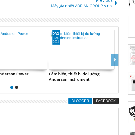
Previous
Máy gia nhiệt ADRIAN GROUP s.r.o.
24
24
Sep
Sep
2021
2021
Anderson Power
Cảm biến, thiết bị đo lường
Động cơ,
Anderson Instrument
USA
BLOGGER
FACEBOOK