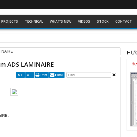
PROJECTS
TECHNICAL
WHAT'S NEW
VIDEOS
STOCK
CONTACT
ckhoff dòng Eco
HƯỚ
MINAIRE
iệm ADS LAMINAIRE
A
+
A
-
Print
Email
AIRE :