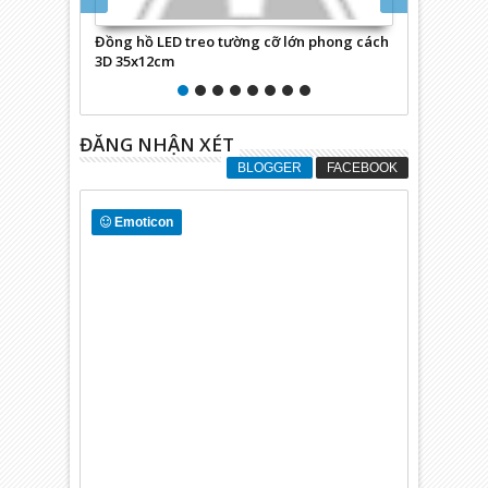
Đồng hồ LED treo tường cỡ lớn phong cách
Đồng hồ LED 
3D 35x12cm
phù hợp với 
ĐĂNG NHẬN XÉT
BLOGGER
FACEBOOK
Emoticon