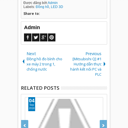
Được đăng bởi
Admin
Labels:
Đồng hồ
,
LED 3D
Share to:
Admin
Next
Previous
Đồng hồ đo bình cho
[Mitsubishi Q] #1
xe máy 2 trong 1,
Hướng dẫn thực
chống nước
hành kết nối PC và
PLC
RELATED POSTS
04
11
Sep
Feb
2018
2020