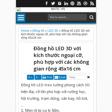
Home
»
Đồng hồ
»
LED 3D
»
Đồng hồ LED 3D với
kích thước ngoại cỡ, phù hợp với các không gian
rộng 45x16 cm
Đồng hồ LED 3D với
kích thước ngoại cỡ,
phù hợp với các không
gian rộng 45x16 cm
A
+
A
-
Print
Email
Đồng hồ LED treo tường phong cách 3D 
hiện đại, cỡ lớn phù hợp với rường học, 
hội trường, trạm dừng, sân bay, hồ bơi, 
...
1. Nhìn rõ từ cự ly 50m.
