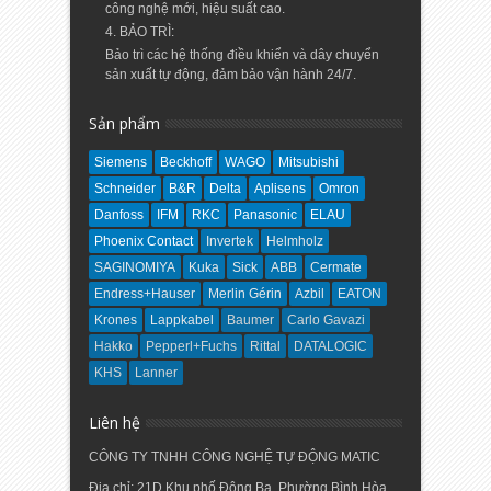
công nghệ mới, hiệu suất cao.
4. BẢO TRÌ:
Bảo trì các hệ thống điều khiển và dây chuyển
sản xuất tự động, đảm bảo vận hành 24/7.
Sản phẩm
Siemens
Beckhoff
WAGO
Mitsubishi
Schneider
B&R
Delta
Aplisens
Omron
Danfoss
IFM
RKC
Panasonic
ELAU
Phoenix Contact
Invertek
Helmholz
SAGINOMIYA
Kuka
Sick
ABB
Cermate
Endress+Hauser
Merlin Gérin
Azbil
EATON
Krones
Lappkabel
Baumer
Carlo Gavazi
Hakko
Pepperl+Fuchs
Rittal
DATALOGIC
KHS
Lanner
Liên hệ
CÔNG TY TNHH CÔNG NGHỆ TỰ ĐỘNG MATIC
Địa chỉ: 21D Khu phố Đông Ba, Phường Bình Hòa,