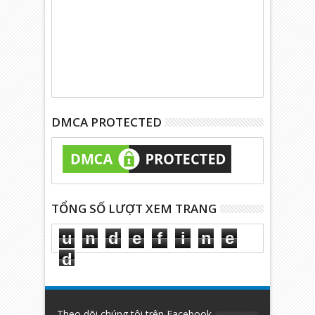
DMCA PROTECTED
TỔNG SỐ LƯỢT XEM TRANG
u
n
d
e
f
i
n
e
d
Theo dõi chúng tôi trên Facebook