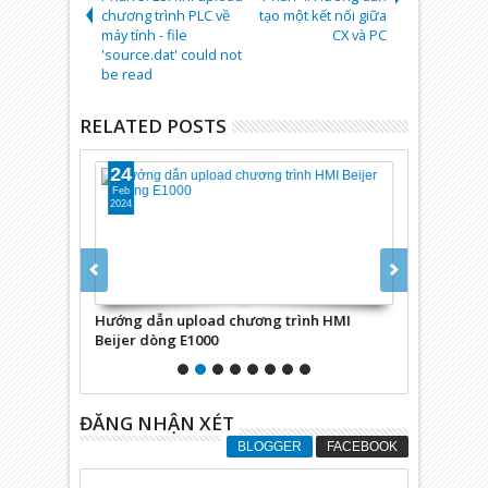
chương trình PLC về
tạo một kết nối giữa
máy tính - file
CX và PC
'source.dat' could not
be read
RELATED POSTS
24
17
Feb
Feb
2024
2024
N/ CANopen
Hướng dẫn upload chương trình HMI
Hướng dẫn A
O
Beijer dòng E1000
mềm lập trì
ĐĂNG NHẬN XÉT
BLOGGER
FACEBOOK