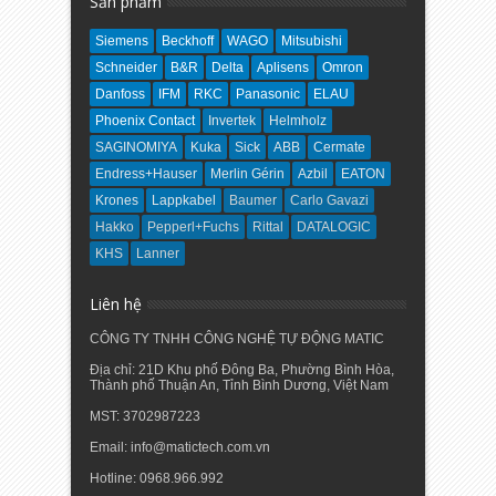
Sản phẩm
Siemens
Beckhoff
WAGO
Mitsubishi
Schneider
B&R
Delta
Aplisens
Omron
Danfoss
IFM
RKC
Panasonic
ELAU
Phoenix Contact
Invertek
Helmholz
SAGINOMIYA
Kuka
Sick
ABB
Cermate
Endress+Hauser
Merlin Gérin
Azbil
EATON
Krones
Lappkabel
Baumer
Carlo Gavazi
Hakko
Pepperl+Fuchs
Rittal
DATALOGIC
KHS
Lanner
Liên hệ
CÔNG TY TNHH CÔNG NGHỆ TỰ ĐỘNG MATIC
Địa chỉ: 21D Khu phố Đông Ba, Phường Bình Hòa,
Thành phố Thuận An, Tỉnh Bình Dương, Việt Nam
MST: 3702987223
Email: info@matictech.com.vn
Hotline: 0968.966.992