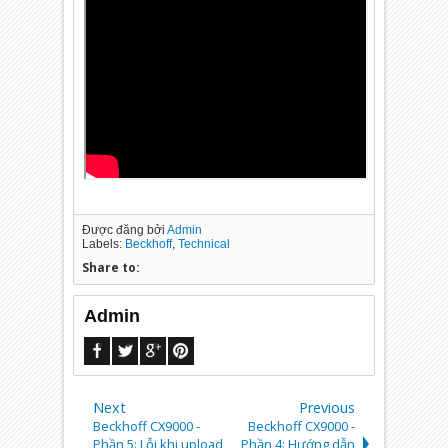
Được đăng bởi
Admin
Labels:
Beckhoff
,
Technical
Share to:
Admin
Next
Previous
Beckhoff CX9000 -
Beckhoff CX9000 -
Phần 5: Lỗi khi upload
Phần 4: Hướng dẫn