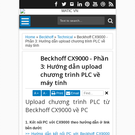
Home
»
Beckhoff
»
Technical
»
Beckhoff CX9000 -
Phần 3: Hướng dẫn upload chương trình PLC về
máy tính
Beckhoff CX9000 - Phần
3: Hướng dẫn upload
chương trình PLC về
máy tính
A
+
A
-
Print
Email
Upload chương trình PLC từ
Beckhoff CX9000 về PC
1. Kết nối PC với CX9000 theo hướng dẫn ở link
bên dưới:
>> Hướng dẫn kết nối PC với Beckhoff CX9000